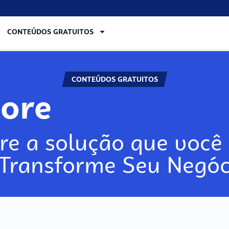
CONTEÚDOS GRATUITOS
CONTEÚDOS GRATUITOS
lore
re a solução que você 
 Transforme Seu Negóc