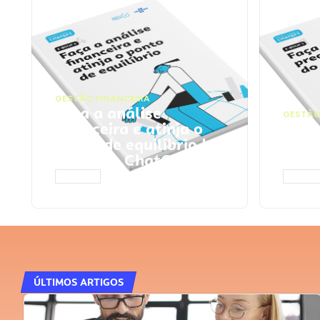
GESTÃO FINANCEIRA
Faça a análise
GESTÃO
financeira e atinja o
Faça
ponto de equilíbrio |
seu 
Prompts ChatGPT
Cha
ACESSAR
ACESS
ÚLTIMOS ARTIGOS