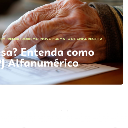
,
EMPREENDEDORISMO
,
NOVO FORMATO DE CNPJ
,
RECEITA
esa? Entenda como
PJ Alfanumérico