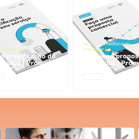
NEGÓCIOS
,
PROCESSOS
 FINANCEIRA
EMPRESARIAIS
 a precificação do
Faça uma propos
serviço | Prompts
comercial | Prom
tGPT
ChatGPT
AR
ACESSAR