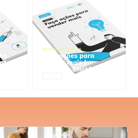
NEGÓCIOS
,
VENDAS
ta
Faça ações para
pts
vender mais |
Prompts ChatGPT
ACESSAR