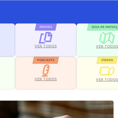
EBOOKS
GUIA DE INOVA
VER TODOS
VER TODO
PODCASTS
VÍDEOS
VER TODOS
VER TODO