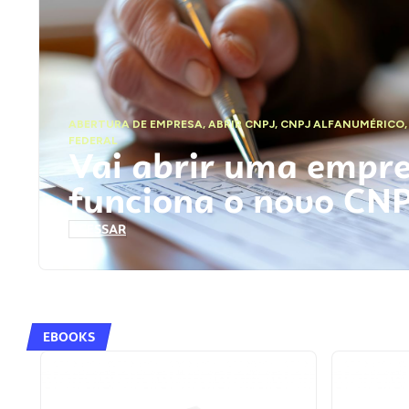
ABERTURA DE EMPRESA
,
ABRIR CNPJ
,
CNPJ ALFANUMÉRICO
FEDERAL
Vai abrir uma empr
funciona o novo CN
ACESSAR
EBOOKS