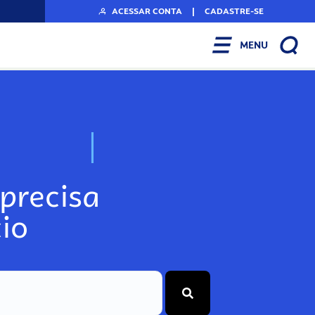
ACESSAR CONTA
|
CADASTRE-SE
MENU
N
o
s
s
o
s
A
r
precisa
io