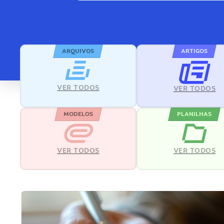
ARQUIVOS
ARTIGOS
VER TODOS
VER TODOS
MODELOS
PLANILHAS
VER TODOS
VER TODOS