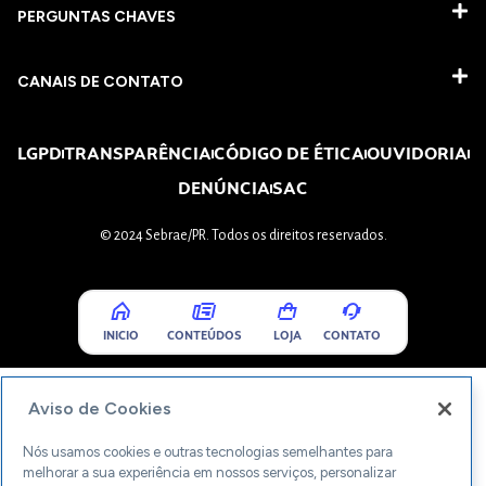
PERGUNTAS CHAVES​
CANAIS DE CONTATO
LGPD
TRANSPARÊNCIA
CÓDIGO DE ÉTICA
OUVIDORIA
DENÚNCIA
SAC
© 2024 Sebrae/PR. Todos os direitos reservados.
INICIO
CONTEÚDOS
LOJA
CONTATO
Aviso de Cookies
Nós usamos cookies e outras tecnologias semelhantes para
melhorar a sua experiência em nossos serviços, personalizar