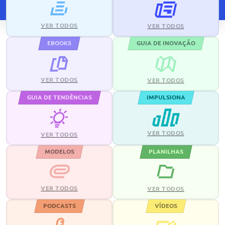
VER TODOS
VER TODOS
EBOOKS
GUIA DE INOVAÇÃO
VER TODOS
VER TODOS
GUIA DE TENDÊNCIAS
IMPULSIONA
VER TODOS
VER TODOS
MODELOS
PLANILHAS
VER TODOS
VER TODOS
PODCASTS
VÍDEOS