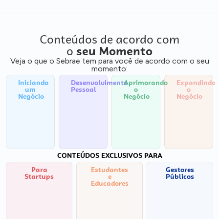
Conteúdos de acordo com
o
seu Momento
Veja o que o Sebrae tem para você de acordo com o seu
momento:
Iniciando
Desenvolvimento
Aprimorando
Expandindo
um
Pessoal
o
o
Negócio
Negócio
Negócio
CONTEÚDOS EXCLUSIVOS PARA
Para
Estudantes
Gestores
Startups
e
Públicos
Educadores