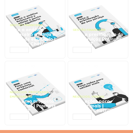
GESTÃO FINANCEIRA
Faça a análise
GESTÃO FINANCEIRA
financeira e atinja o
Faça a precificação do
ponto de equilíbrio |
seu serviço | Prompts
Prompts ChatGPT
ChatGPT
ACESSAR
ACESSAR
NEGÓCIOS
,
PROCESSOS
EMPRESARIAIS
NEGÓCIOS
,
VENDAS
Faça uma proposta
Faça ações para
comercial | Prompts
vender mais |
ChatGPT
Prompts ChatGPT
ACESSAR
ACESSAR