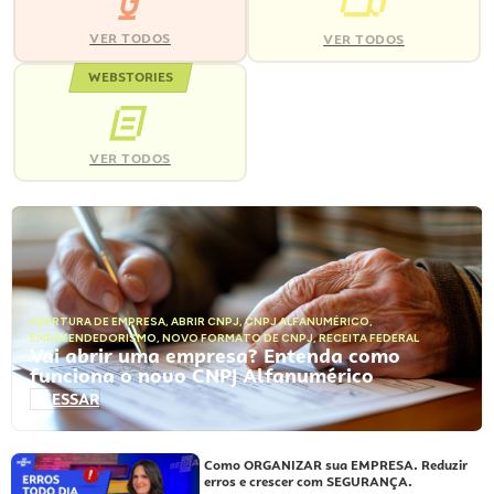
VER TODOS
VER TODOS
WEBSTORIES
VER TODOS
ABERTURA DE EMPRESA
,
ABRIR CNPJ
,
CNPJ ALFANUMÉRICO
,
EMPREENDEDORISMO
,
NOVO FORMATO DE CNPJ
,
RECEITA FEDERAL
Vai abrir uma empresa? Entenda como
funciona o novo CNPJ Alfanumérico
ACESSAR
Como ORGANIZAR sua EMPRESA. Reduzir
erros e crescer com SEGURANÇA.