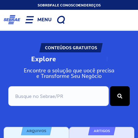
SOBRE
FALE CONOSCO
ENDEREÇOS
MENU
CONTEÚDOS GRATUITOS
Explore
N
o
s
s
o
s
A
Encontre a solução que você precisa
e Transforme Seu Negócio
ARQUIVOS
ARTIGOS