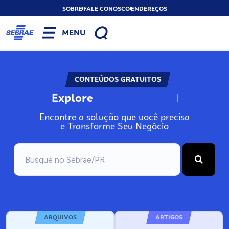
SOBRE
FALE CONOSCO
ENDEREÇOS
MENU
CONTEÚDOS GRATUITOS
Explore
N
o
s
s
o
s
A
Encontre a solução que você precisa
e Transforme Seu Negócio
ARQUIVOS
ARTIGOS