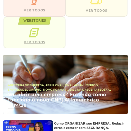
VER TODOS
VER TODOS
WEBSTORIES
VER TODOS
ABERTURA DE EMPRESA
,
ABRIR CNPJ
,
CNPJ ALFANUMÉRICO
,
EMPREENDEDORISMO
,
NOVO FORMATO DE CNPJ
,
RECEITA FEDERAL
Vai abrir uma empresa? Entenda como
funciona o novo CNPJ Alfanumérico
ACESSAR
Como ORGANIZAR sua EMPRESA. Reduzir
erros e crescer com SEGURANÇA.