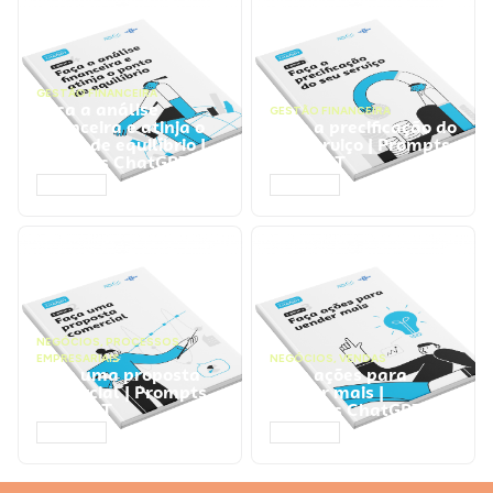
GESTÃO FINANCEIRA
Faça a análise
GESTÃO FINANCEIRA
financeira e atinja o
Faça a precificação do
ponto de equilíbrio |
seu serviço | Prompts
Prompts ChatGPT
ChatGPT
ACESSAR
ACESSAR
NEGÓCIOS
,
PROCESSOS
EMPRESARIAIS
NEGÓCIOS
,
VENDAS
Faça uma proposta
Faça ações para
comercial | Prompts
vender mais |
ChatGPT
Prompts ChatGPT
ACESSAR
ACESSAR