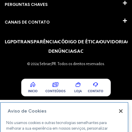
PERGUNTAS CHAVES​
CANAIS DE CONTATO
LGPD
TRANSPARÊNCIA
CÓDIGO DE ÉTICA
OUVIDORIA
DENÚNCIA
SAC
© 2024 Sebrae/PR. Todos os direitos reservados.
INICIO
CONTEÚDOS
LOJA
CONTATO
Aviso de Cookies
Nós usamos cookies e outras tecnologias semelhantes para
melhorar a sua experiência em nossos serviços, personalizar