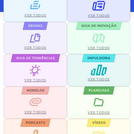
VER TODOS
VER TODOS
EBOOKS
GUIA DE INOVAÇÃO
VER TODOS
VER TODOS
GUIA DE TENDÊNCIAS
IMPULSIONA
VER TODOS
VER TODOS
MODELOS
PLANILHAS
VER TODOS
VER TODOS
PODCASTS
VÍDEOS