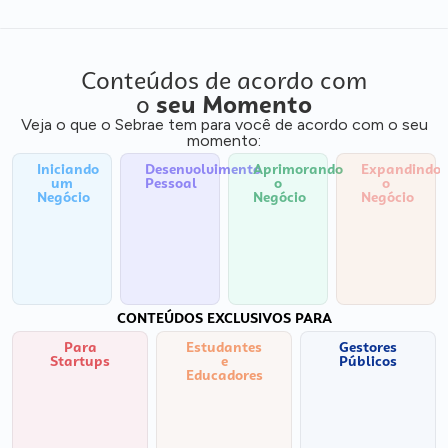
Conteúdos de acordo com
o
seu Momento
Veja o que o Sebrae tem para você de acordo com o seu
momento:
Iniciando
Desenvolvimento
Aprimorando
Expandindo
um
Pessoal
o
o
Negócio
Negócio
Negócio
CONTEÚDOS EXCLUSIVOS PARA
Para
Estudantes
Gestores
Startups
e
Públicos
Educadores