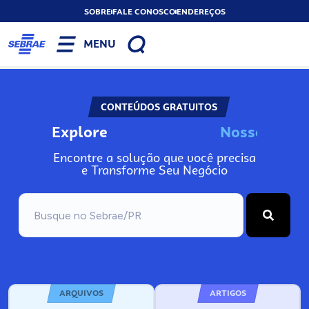
SOBRE
FALE CONOSCO
ENDEREÇOS
MENU
CONTEÚDOS GRATUITOS
Explore
N
o
s
s
o
s
A
Encontre a solução que você precisa
e Transforme Seu Negócio
ARQUIVOS
ARTIGOS