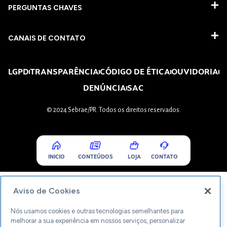
PERGUNTAS CHAVES​
CANAIS DE CONTATO
LGPD
TRANSPARÊNCIA
CÓDIGO DE ÉTICA
OUVIDORIA
DENÚNCIA
SAC
© 2024 Sebrae/PR. Todos os direitos reservados.
INICIO
CONTEÚDOS
LOJA
CONTATO
Aviso de Cookies
Nós usamos cookies e outras tecnologias semelhantes para
melhorar a sua experiência em nossos serviços, personalizar