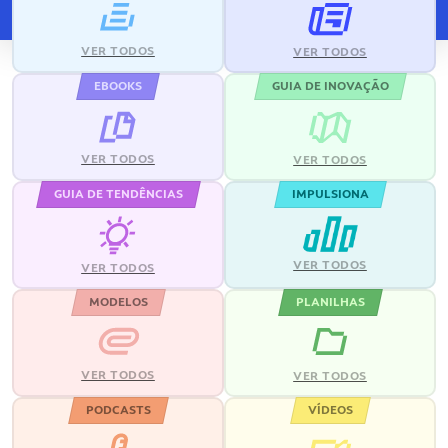
VER TODOS
VER TODOS
EBOOKS
GUIA DE INOVAÇÃO
VER TODOS
VER TODOS
GUIA DE TENDÊNCIAS
IMPULSIONA
VER TODOS
VER TODOS
MODELOS
PLANILHAS
VER TODOS
VER TODOS
PODCASTS
VÍDEOS