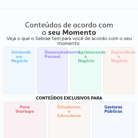
Conteúdos de acordo com
o
seu Momento
Veja o que o Sebrae tem para você de acordo com o seu
momento:
Iniciando
Desenvolvimento
Aprimorando
Expandindo
um
Pessoal
o
o
Negócio
Negócio
Negócio
CONTEÚDOS EXCLUSIVOS PARA
Para
Estudantes
Gestores
Startups
e
Públicos
Educadores