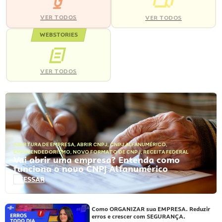
VER TODOS
VER TODOS
WEBSTORIES
VER TODOS
ABERTURA DE EMPRESA
,
ABRIR CNPJ
,
CNPJ ALFANUMÉRICO
,
EMPREENDEDORISMO
,
NOVO FORMATO DE CNPJ
,
RECEITA FEDERAL
Vai abrir uma empresa? Entenda como
funciona o novo CNPJ Alfanumérico
ACESSAR
Como ORGANIZAR sua EMPRESA. Reduzir
erros e crescer com SEGURANÇA.