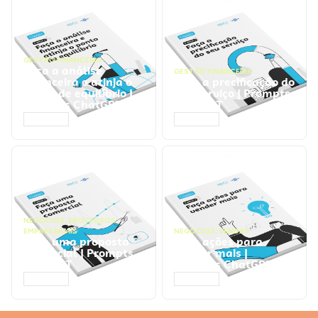
GESTÃO FINANCEIRA
Faça a análise
GESTÃO FINANCEIRA
financeira e atinja o
Faça a precificação do
ponto de equilíbrio |
seu serviço | Prompts
Prompts ChatGPT
ChatGPT
ACESSAR
ACESSAR
NEGÓCIOS
,
PROCESSOS
EMPRESARIAIS
NEGÓCIOS
,
VENDAS
Faça uma proposta
Faça ações para
comercial | Prompts
vender mais |
ChatGPT
Prompts ChatGPT
ACESSAR
ACESSAR