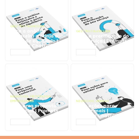
GESTÃO FINANCEIRA
Faça a análise
GESTÃO FINANCEIRA
financeira e atinja o
Faça a precificação do
ponto de equilíbrio |
seu serviço | Prompts
Prompts ChatGPT
ChatGPT
ACESSAR
ACESSAR
NEGÓCIOS
,
PROCESSOS
EMPRESARIAIS
NEGÓCIOS
,
VENDAS
Faça uma proposta
Faça ações para
comercial | Prompts
vender mais |
ChatGPT
Prompts ChatGPT
ACESSAR
ACESSAR