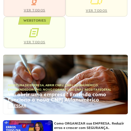
VER TODOS
VER TODOS
WEBSTORIES
VER TODOS
ABERTURA DE EMPRESA
,
ABRIR CNPJ
,
CNPJ ALFANUMÉRICO
,
EMPREENDEDORISMO
,
NOVO FORMATO DE CNPJ
,
RECEITA FEDERAL
Vai abrir uma empresa? Entenda como
funciona o novo CNPJ Alfanumérico
ACESSAR
Como ORGANIZAR sua EMPRESA. Reduzir
erros e crescer com SEGURANÇA.