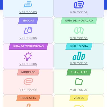
VER TODOS
VER TODOS
EBOOKS
GUIA DE INOVAÇÃO
VER TODOS
VER TODOS
GUIA DE TENDÊNCIAS
IMPULSIONA
VER TODOS
VER TODOS
MODELOS
PLANILHAS
VER TODOS
VER TODOS
PODCASTS
VÍDEOS