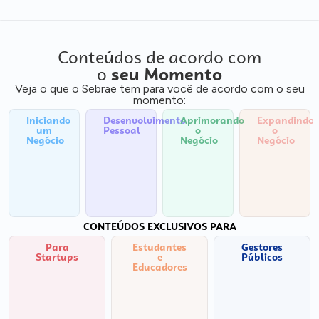
Conteúdos de acordo com
o
seu Momento
Veja o que o Sebrae tem para você de acordo com o seu
momento:
Iniciando
Desenvolvimento
Aprimorando
Expandindo
um
Pessoal
o
o
Negócio
Negócio
Negócio
CONTEÚDOS EXCLUSIVOS PARA
Para
Estudantes
Gestores
Startups
e
Públicos
Educadores