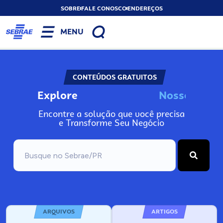
SOBRE
FALE CONOSCO
ENDEREÇOS
MENU
CONTEÚDOS GRATUITOS
Explore
N
o
s
s
o
s
I
n
f
o
Encontre a solução que você precisa
e Transforme Seu Negócio
ARQUIVOS
ARTIGOS