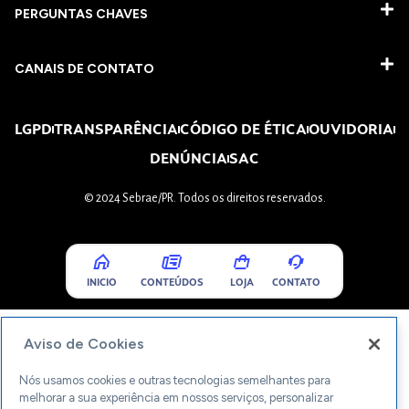
PERGUNTAS CHAVES​
CANAIS DE CONTATO
LGPD
TRANSPARÊNCIA
CÓDIGO DE ÉTICA
OUVIDORIA
DENÚNCIA
SAC
© 2024 Sebrae/PR. Todos os direitos reservados.
INICIO
CONTEÚDOS
LOJA
CONTATO
Aviso de Cookies
Nós usamos cookies e outras tecnologias semelhantes para
melhorar a sua experiência em nossos serviços, personalizar