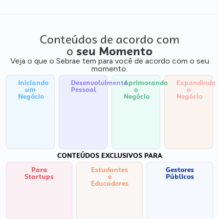
Conteúdos de acordo com
o
seu Momento
Veja o que o Sebrae tem para você de acordo com o seu
momento:
Iniciando
Desenvolvimento
Aprimorando
Expandindo
um
Pessoal
o
o
Negócio
Negócio
Negócio
CONTEÚDOS EXCLUSIVOS PARA
Para
Estudantes
Gestores
Startups
e
Públicos
Educadores