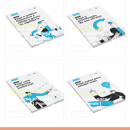
GESTÃO FINANCEIRA
Faça a análise
GESTÃO FINANCEIRA
financeira e atinja o
Faça a precificação do
ponto de equilíbrio |
seu serviço | Prompts
Prompts ChatGPT
ChatGPT
ACESSAR
ACESSAR
NEGÓCIOS
,
PROCESSOS
EMPRESARIAIS
NEGÓCIOS
,
VENDAS
Faça uma proposta
Faça ações para
comercial | Prompts
vender mais |
ChatGPT
Prompts ChatGPT
ACESSAR
ACESSAR