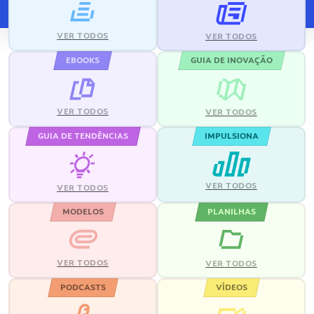
VER TODOS
VER TODOS
EBOOKS
GUIA DE INOVAÇÃO
VER TODOS
VER TODOS
GUIA DE TENDÊNCIAS
IMPULSIONA
VER TODOS
VER TODOS
MODELOS
PLANILHAS
VER TODOS
VER TODOS
PODCASTS
VÍDEOS