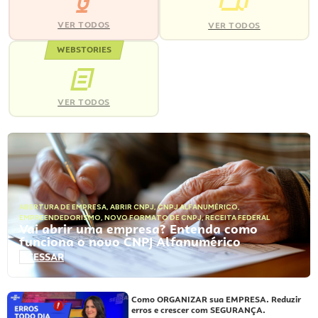
VER TODOS
VER TODOS
WEBSTORIES
VER TODOS
ABERTURA DE EMPRESA
,
ABRIR CNPJ
,
CNPJ ALFANUMÉRICO
,
EMPREENDEDORISMO
,
NOVO FORMATO DE CNPJ
,
RECEITA FEDERAL
Vai abrir uma empresa? Entenda como
funciona o novo CNPJ Alfanumérico
ACESSAR
Como ORGANIZAR sua EMPRESA. Reduzir
erros e crescer com SEGURANÇA.