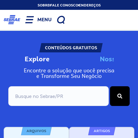
SOBRE
FALE CONOSCO
ENDEREÇOS
MENU
CONTEÚDOS GRATUITOS
Explore
s
s
o
N
s
o
s
o
o
Encontre a solução que você precisa
e Transforme Seu Negócio
ARQUIVOS
ARTIGOS