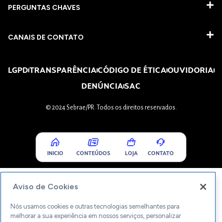
PERGUNTAS CHAVES​
CANAIS DE CONTATO
LGPD
TRANSPARÊNCIA
CÓDIGO DE ÉTICA
OUVIDORIA
DENÚNCIA
SAC
© 2024 Sebrae/PR. Todos os direitos reservados.
INICIO
CONTEÚDOS
LOJA
CONTATO
Aviso de Cookies
Nós usamos cookies e outras tecnologias semelhantes para
melhorar a sua experiência em nossos serviços, personalizar