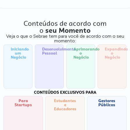
Conteúdos de acordo com
o
seu Momento
Veja o que o Sebrae tem para você de acordo com o seu
momento:
Iniciando
Desenvolvimento
Aprimorando
Expandindo
um
Pessoal
o
o
Negócio
Negócio
Negócio
CONTEÚDOS EXCLUSIVOS PARA
Para
Estudantes
Gestores
Startups
e
Públicos
Educadores