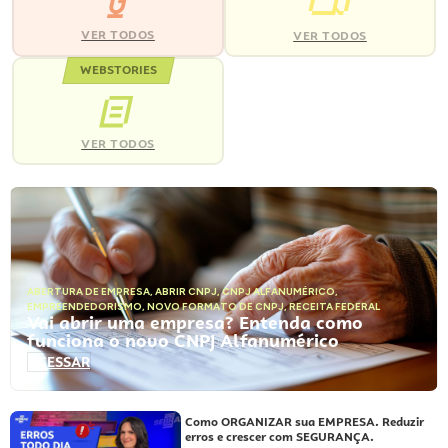
VER TODOS
VER TODOS
WEBSTORIES
VER TODOS
ABERTURA DE EMPRESA
,
ABRIR CNPJ
,
CNPJ ALFANUMÉRICO
,
EMPREENDEDORISMO
,
NOVO FORMATO DE CNPJ
,
RECEITA FEDERAL
Vai abrir uma empresa? Entenda como
funciona o novo CNPJ Alfanumérico
ACESSAR
Como ORGANIZAR sua EMPRESA. Reduzir
erros e crescer com SEGURANÇA.