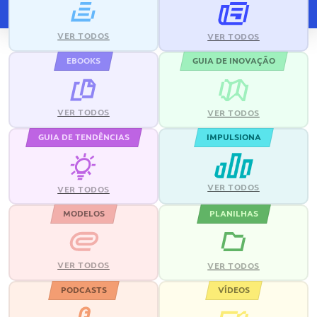
VER TODOS
VER TODOS
EBOOKS
GUIA DE INOVAÇÃO
VER TODOS
VER TODOS
GUIA DE TENDÊNCIAS
IMPULSIONA
VER TODOS
VER TODOS
MODELOS
PLANILHAS
VER TODOS
VER TODOS
PODCASTS
VÍDEOS