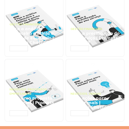
GESTÃO FINANCEIRA
Faça a análise
GESTÃO FINANCEIRA
financeira e atinja o
Faça a precificação do
ponto de equilíbrio |
seu serviço | Prompts
Prompts ChatGPT
ChatGPT
ACESSAR
ACESSAR
NEGÓCIOS
,
PROCESSOS
EMPRESARIAIS
NEGÓCIOS
,
VENDAS
Faça uma proposta
Faça ações para
comercial | Prompts
vender mais |
ChatGPT
Prompts ChatGPT
ACESSAR
ACESSAR