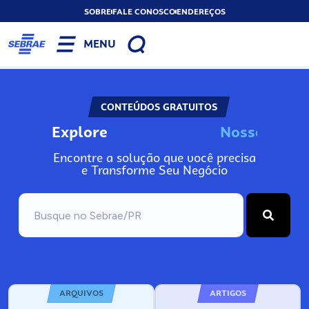
SOBRE
FALE CONOSCO
ENDEREÇOS
MENU
CONTEÚDOS GRATUITOS
Explore
N
o
s
s
o
s
I
n
f
o
Encontre a solução que você precisa
e Transforme Seu Negócio
ARQUIVOS
ARTIGOS