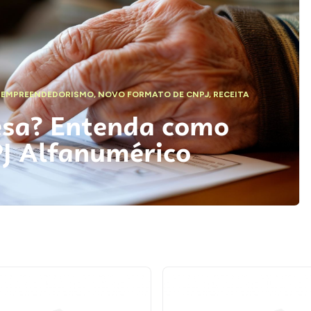
,
EMPREENDEDORISMO
,
NOVO FORMATO DE CNPJ
,
RECEITA
esa? Entenda como
PJ Alfanumérico