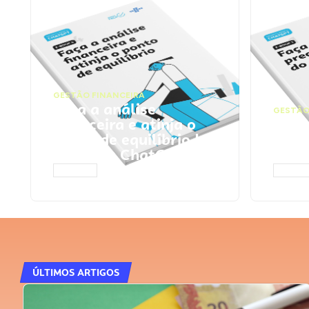
GESTÃO FINANCEIRA
Faça a análise
GESTÃO
financeira e atinja o
Faça
ponto de equilíbrio |
seu 
Prompts ChatGPT
Cha
ACESSAR
ACESS
ÚLTIMOS ARTIGOS