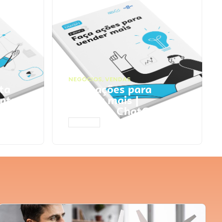
NEGÓCIOS
,
VENDAS
ta
Faça ações para
pts
vender mais |
Prompts ChatGPT
ACESSAR