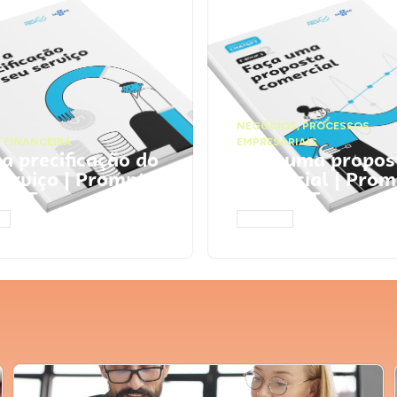
NEGÓCIOS
,
PROCESSOS
 FINANCEIRA
EMPRESARIAIS
 a precificação do
Faça uma propos
serviço | Prompts
comercial | Prom
tGPT
ChatGPT
AR
ACESSAR