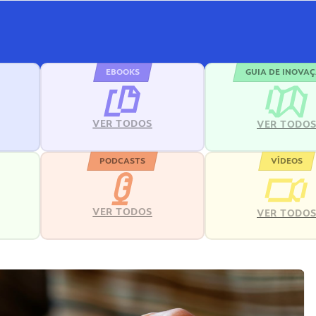
EBOOKS
GUIA DE INOVA
VER TODOS
VER TODO
PODCASTS
VÍDEOS
VER TODOS
VER TODO