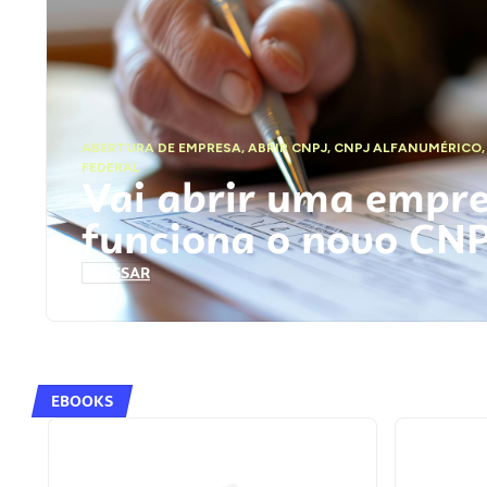
ABERTURA DE EMPRESA
,
ABRIR CNPJ
,
CNPJ ALFANUMÉRICO
FEDERAL
Vai abrir uma empr
funciona o novo CN
ACESSAR
EBOOKS