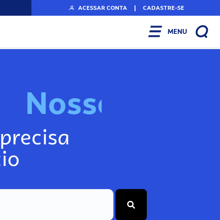
ACESSAR CONTA
|
CADASTRE-SE
MENU
N
o
s
s
o
s
I
n
f
o
g
precisa
io