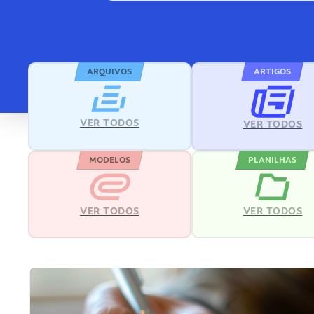
ARQUIVOS
ARTIGOS
VER TODOS
VER TODOS
MODELOS
PLANILHAS
VER TODOS
VER TODOS