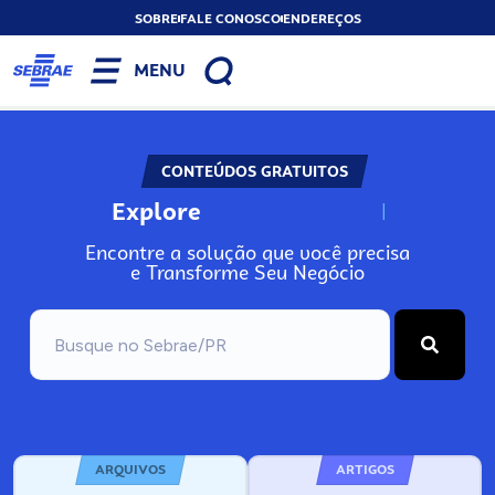
SOBRE
FALE CONOSCO
ENDEREÇOS
MENU
CONTEÚDOS GRATUITOS
Explore
N
o
s
s
o
s
A
Encontre a solução que você precisa
e Transforme Seu Negócio
ARQUIVOS
ARTIGOS