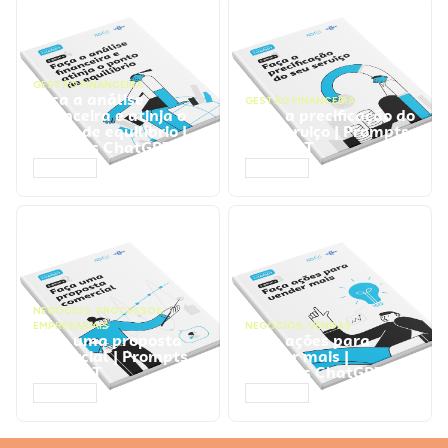
GESTÃO FINANCEIRA
Faça a análise
GESTÃO FINANCEIRA
financeira e atinja o
Faça a precificação do
ponto de equilíbrio |
seu serviço | Prompts
Prompts ChatGPT
ChatGPT
ACESSAR
ACESSAR
NEGÓCIOS
,
PROCESSOS
EMPRESARIAIS
NEGÓCIOS
,
VENDAS
Faça uma proposta
Faça ações para
comercial | Prompts
vender mais |
ChatGPT
Prompts ChatGPT
ACESSAR
ACESSAR