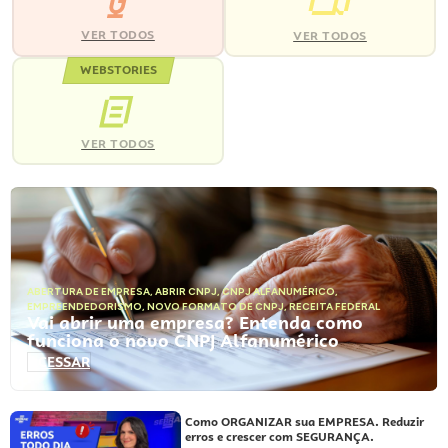
VER TODOS
VER TODOS
WEBSTORIES
VER TODOS
ABERTURA DE EMPRESA
,
ABRIR CNPJ
,
CNPJ ALFANUMÉRICO
,
EMPREENDEDORISMO
,
NOVO FORMATO DE CNPJ
,
RECEITA FEDERAL
Vai abrir uma empresa? Entenda como
funciona o novo CNPJ Alfanumérico
ACESSAR
Como ORGANIZAR sua EMPRESA. Reduzir
erros e crescer com SEGURANÇA.