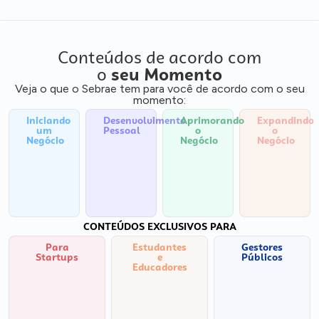
Conteúdos de acordo com
o
seu Momento
Veja o que o Sebrae tem para você de acordo com o seu
momento:
Iniciando
Desenvolvimento
Aprimorando
Expandindo
um
Pessoal
o
o
Negócio
Negócio
Negócio
CONTEÚDOS EXCLUSIVOS PARA
Para
Estudantes
Gestores
Startups
e
Públicos
Educadores