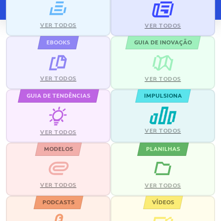
VER TODOS
VER TODOS
EBOOKS
GUIA DE INOVAÇÃO
VER TODOS
VER TODOS
GUIA DE TENDÊNCIAS
IMPULSIONA
VER TODOS
VER TODOS
MODELOS
PLANILHAS
VER TODOS
VER TODOS
PODCASTS
VÍDEOS