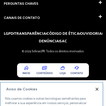
PERGUNTAS CHAVES​
CANAIS DE CONTATO
LGPD
TRANSPARÊNCIA
CÓDIGO DE ÉTICA
OUVIDORIA
DENÚNCIA
SAC
© 2024 Sebrae/PR. Todos os direitos reservados.
INICIO
CONTEÚDOS
LOJA
CONTATO
Aviso de Cookies
Nós usamos cookies e outras tecnologias semelhantes para
melhorar a sua experiência em nossos serviços, personalizar