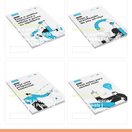
GESTÃO FINANCEIRA
Faça a análise
GESTÃO FINANCEIRA
financeira e atinja o
Faça a precificação do
ponto de equilíbrio |
seu serviço | Prompts
Prompts ChatGPT
ChatGPT
ACESSAR
ACESSAR
NEGÓCIOS
,
PROCESSOS
EMPRESARIAIS
NEGÓCIOS
,
VENDAS
Faça uma proposta
Faça ações para
comercial | Prompts
vender mais |
ChatGPT
Prompts ChatGPT
ACESSAR
ACESSAR