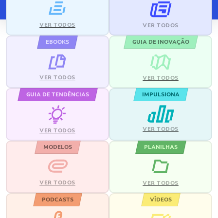
VER TODOS
VER TODOS
EBOOKS
GUIA DE INOVAÇÃO
VER TODOS
VER TODOS
GUIA DE TENDÊNCIAS
IMPULSIONA
VER TODOS
VER TODOS
MODELOS
PLANILHAS
VER TODOS
VER TODOS
PODCASTS
VÍDEOS