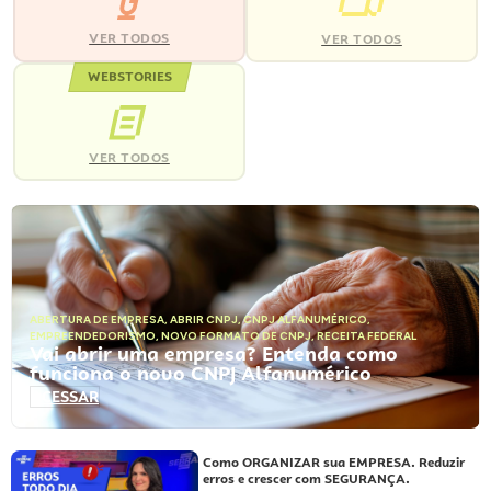
VER TODOS
VER TODOS
WEBSTORIES
VER TODOS
ABERTURA DE EMPRESA
,
ABRIR CNPJ
,
CNPJ ALFANUMÉRICO
,
EMPREENDEDORISMO
,
NOVO FORMATO DE CNPJ
,
RECEITA FEDERAL
Vai abrir uma empresa? Entenda como
funciona o novo CNPJ Alfanumérico
ACESSAR
Como ORGANIZAR sua EMPRESA. Reduzir
erros e crescer com SEGURANÇA.