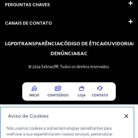
PERGUNTAS CHAVES​
CANAIS DE CONTATO
LGPD
TRANSPARÊNCIA
CÓDIGO DE ÉTICA
OUVIDORIA
DENÚNCIA
SAC
© 2024 Sebrae/PR. Todos os direitos reservados.
INICIO
CONTEÚDOS
LOJA
CONTATO
Aviso de Cookies
Nós usamos cookies e outras tecnologias semelhantes para
melhorar a sua experiência em nossos serviços, personalizar