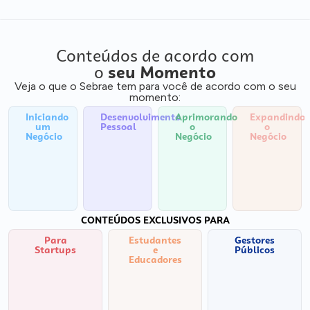
Conteúdos de acordo com
o
seu Momento
Veja o que o Sebrae tem para você de acordo com o seu
momento:
Iniciando
Desenvolvimento
Aprimorando
Expandindo
um
Pessoal
o
o
Negócio
Negócio
Negócio
CONTEÚDOS EXCLUSIVOS PARA
Para
Estudantes
Gestores
Startups
e
Públicos
Educadores