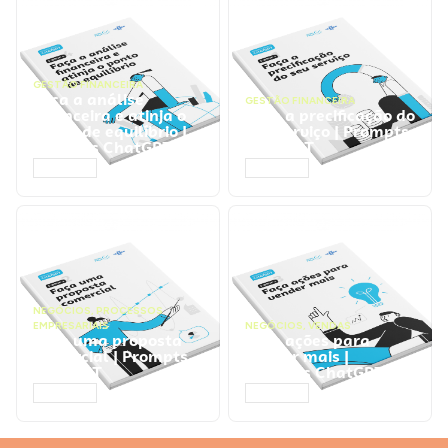
GESTÃO FINANCEIRA
Faça a análise
GESTÃO FINANCEIRA
financeira e atinja o
Faça a precificação do
ponto de equilíbrio |
seu serviço | Prompts
Prompts ChatGPT
ChatGPT
ACESSAR
ACESSAR
NEGÓCIOS
,
PROCESSOS
EMPRESARIAIS
NEGÓCIOS
,
VENDAS
Faça uma proposta
Faça ações para
comercial | Prompts
vender mais |
ChatGPT
Prompts ChatGPT
ACESSAR
ACESSAR