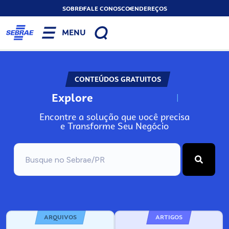
SOBRE
FALE CONOSCO
ENDEREÇOS
MENU
CONTEÚDOS GRATUITOS
Explore
N
o
s
s
o
s
A
Encontre a solução que você precisa
e Transforme Seu Negócio
ARQUIVOS
ARTIGOS