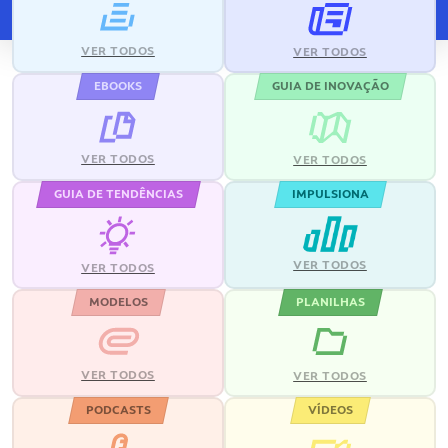
VER TODOS
VER TODOS
EBOOKS
GUIA DE INOVAÇÃO
VER TODOS
VER TODOS
GUIA DE TENDÊNCIAS
IMPULSIONA
VER TODOS
VER TODOS
MODELOS
PLANILHAS
VER TODOS
VER TODOS
PODCASTS
VÍDEOS