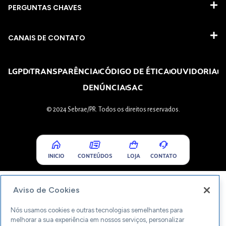
PERGUNTAS CHAVES​
CANAIS DE CONTATO
LGPD
TRANSPARÊNCIA
CÓDIGO DE ÉTICA
OUVIDORIA
DENÚNCIA
SAC
© 2024 Sebrae/PR. Todos os direitos reservados.
INICIO
CONTEÚDOS
LOJA
CONTATO
Aviso de Cookies
Nós usamos cookies e outras tecnologias semelhantes para
melhorar a sua experiência em nossos serviços, personalizar