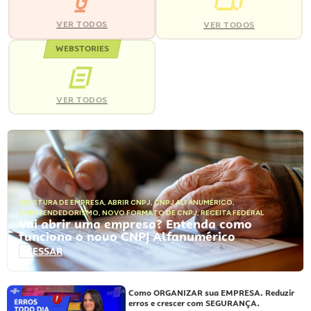
VER TODOS
VER TODOS
WEBSTORIES
VER TODOS
ABERTURA DE EMPRESA
,
ABRIR CNPJ
,
CNPJ ALFANUMÉRICO
,
EMPREENDEDORISMO
,
NOVO FORMATO DE CNPJ
,
RECEITA FEDERAL
Vai abrir uma empresa? Entenda como
funciona o novo CNPJ Alfanumérico
ACESSAR
Como ORGANIZAR sua EMPRESA. Reduzir
erros e crescer com SEGURANÇA.