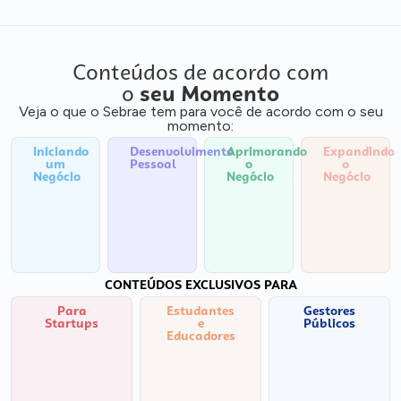
Conteúdos de acordo com
o
seu Momento
Veja o que o Sebrae tem para você de acordo com o seu
momento:
Iniciando
Desenvolvimento
Aprimorando
Expandindo
um
Pessoal
o
o
Negócio
Negócio
Negócio
CONTEÚDOS EXCLUSIVOS PARA
Para
Estudantes
Gestores
Startups
e
Públicos
Educadores