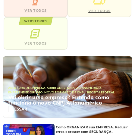
VER TODOS
VER TODOS
WEBSTORIES
VER TODOS
ABERTURA DE EMPRESA
,
ABRIR CNPJ
,
CNPJ ALFANUMÉRICO
,
EMPREENDEDORISMO
,
NOVO FORMATO DE CNPJ
,
RECEITA FEDERAL
Vai abrir uma empresa? Entenda como
funciona o novo CNPJ Alfanumérico
ACESSAR
Como ORGANIZAR sua EMPRESA. Reduzir
erros e crescer com SEGURANÇA.