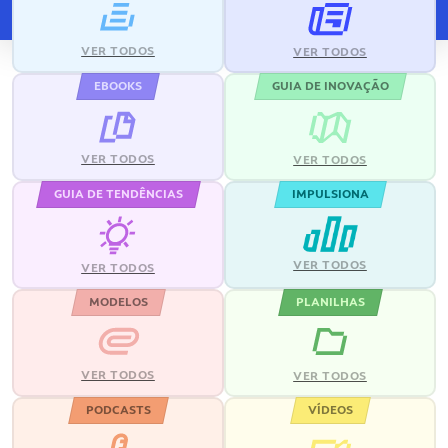
VER TODOS
VER TODOS
EBOOKS
GUIA DE INOVAÇÃO
VER TODOS
VER TODOS
GUIA DE TENDÊNCIAS
IMPULSIONA
VER TODOS
VER TODOS
MODELOS
PLANILHAS
VER TODOS
VER TODOS
PODCASTS
VÍDEOS