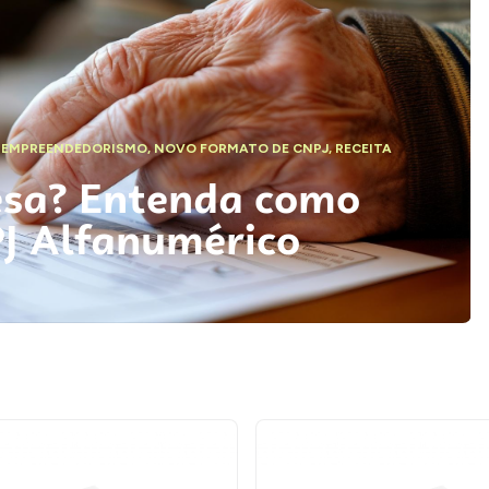
,
EMPREENDEDORISMO
,
NOVO FORMATO DE CNPJ
,
RECEITA
esa? Entenda como
PJ Alfanumérico