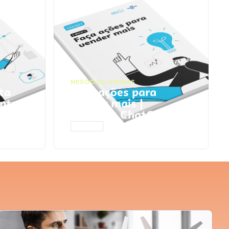
NEGÓCIOS
,
VENDAS
ta
Faça ações para
pts
vender mais |
Prompts ChatGPT
ACESSAR