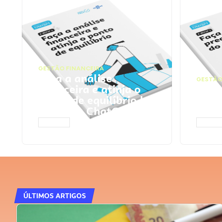
GESTÃO FINANCEIRA
Faça a análise
GESTÃO
financeira e atinja o
Faça
ponto de equilíbrio |
seu 
Prompts ChatGPT
Cha
ACESSAR
ACESS
ÚLTIMOS ARTIGOS