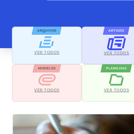
ARQUIVOS
ARTIGOS
VER TODOS
VER TODOS
MODELOS
PLANILHAS
VER TODOS
VER TODOS