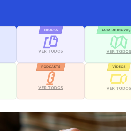
EBOOKS
GUIA DE INOVA
VER TODOS
VER TODO
PODCASTS
VÍDEOS
VER TODOS
VER TODO