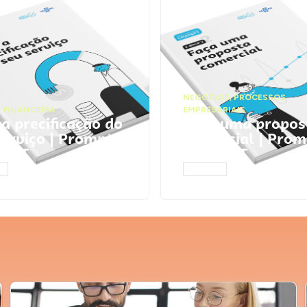
NEGÓCIOS
,
PROCESSOS
 FINANCEIRA
EMPRESARIAIS
 a precificação do
Faça uma propos
serviço | Prompts
comercial | Prom
tGPT
ChatGPT
AR
ACESSAR