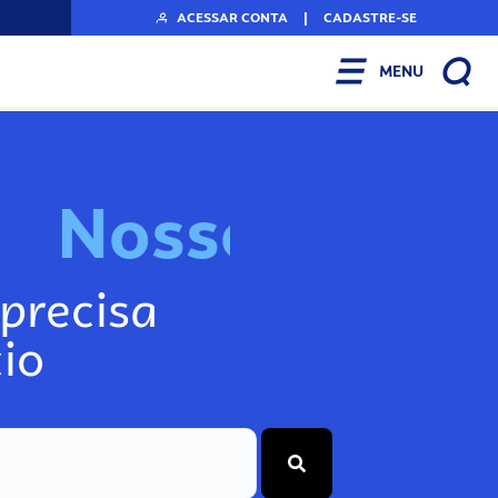
ACESSAR CONTA
|
CADASTRE-SE
MENU
N
o
s
s
o
s
I
n
f
o
g
precisa
io