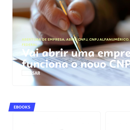
ABERTURA DE EMPRESA
,
ABRIR CNPJ
,
CNPJ ALFANUMÉRICO
FEDERAL
Vai abrir uma empr
funciona o novo CN
ACESSAR
EBOOKS