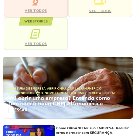
VER TODOS
VER TODOS
WEBSTORIES
VER TODOS
ABERTURA DE EMPRESA
,
ABRIR CNPJ
,
CNPJ ALFANUMÉRICO
,
EMPREENDEDORISMO
,
NOVO FORMATO DE CNPJ
,
RECEITA FEDERAL
Vai abrir uma empresa? Entenda como
funciona o novo CNPJ Alfanumérico
ACESSAR
Como ORGANIZAR sua EMPRESA. Reduzir
erros e crescer com SEGURANÇA.