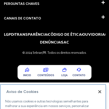
PERGUNTAS CHAVES​
CANAIS DE CONTATO
LGPD
TRANSPARÊNCIA
CÓDIGO DE ÉTICA
OUVIDORIA
DENÚNCIA
SAC
© 2024 Sebrae/PR. Todos os direitos reservados.
INICIO
CONTEÚDOS
LOJA
CONTATO
Aviso de Cookies
Nós usamos cookies e outras tecnologias semelhantes para
melhorar a sua experiência em nossos serviços, personalizar