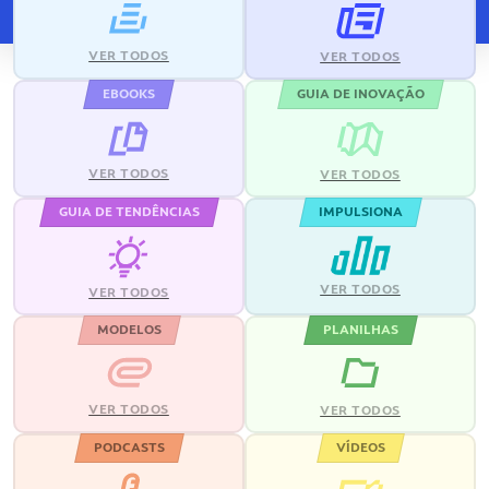
VER TODOS
VER TODOS
EBOOKS
GUIA DE INOVAÇÃO
VER TODOS
VER TODOS
GUIA DE TENDÊNCIAS
IMPULSIONA
VER TODOS
VER TODOS
MODELOS
PLANILHAS
VER TODOS
VER TODOS
PODCASTS
VÍDEOS