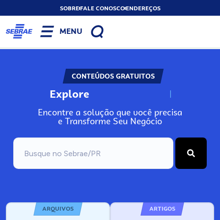
SOBRE
FALE CONOSCO
ENDEREÇOS
MENU
CONTEÚDOS GRATUITOS
Explore
N
o
s
s
o
s
A
Encontre a solução que você precisa
e Transforme Seu Negócio
ARQUIVOS
ARTIGOS