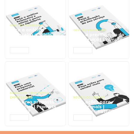
GESTÃO FINANCEIRA
Faça a análise
GESTÃO FINANCEIRA
financeira e atinja o
Faça a precificação do
ponto de equilíbrio |
seu serviço | Prompts
Prompts ChatGPT
ChatGPT
ACESSAR
ACESSAR
NEGÓCIOS
,
PROCESSOS
EMPRESARIAIS
NEGÓCIOS
,
VENDAS
Faça uma proposta
Faça ações para
comercial | Prompts
vender mais |
ChatGPT
Prompts ChatGPT
ACESSAR
ACESSAR