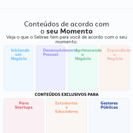
Conteúdos de acordo com
o
seu Momento
Veja o que o Sebrae tem para você de acordo com o seu
momento:
Iniciando
Desenvolvimento
Aprimorando
Expandindo
um
Pessoal
o
o
Negócio
Negócio
Negócio
CONTEÚDOS EXCLUSIVOS PARA
Para
Estudantes
Gestores
Startups
e
Públicos
Educadores