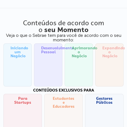
Conteúdos de acordo com
o
seu Momento
Veja o que o Sebrae tem para você de acordo com o seu
momento:
Iniciando
Desenvolvimento
Aprimorando
Expandindo
um
Pessoal
o
o
Negócio
Negócio
Negócio
CONTEÚDOS EXCLUSIVOS PARA
Para
Estudantes
Gestores
Startups
e
Públicos
Educadores