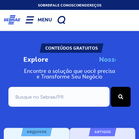
SOBRE
FALE CONOSCO
ENDEREÇOS
MENU
CONTEÚDOS GRATUITOS
Explore
N
o
s
s
o
s
I
n
f
o
Encontre a solução que você precisa
e Transforme Seu Negócio
ARQUIVOS
ARTIGOS