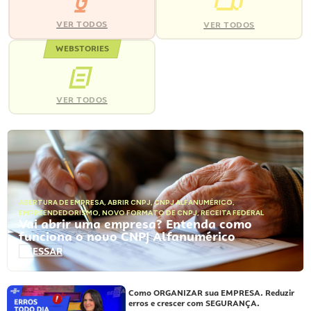
VER TODOS
VER TODOS
WEBSTORIES
VER TODOS
ABERTURA DE EMPRESA
,
ABRIR CNPJ
,
CNPJ ALFANUMÉRICO
,
EMPREENDEDORISMO
,
NOVO FORMATO DE CNPJ
,
RECEITA FEDERAL
Vai abrir uma empresa? Entenda como
funciona o novo CNPJ Alfanumérico
ACESSAR
Como ORGANIZAR sua EMPRESA. Reduzir
erros e crescer com SEGURANÇA.