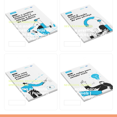
GESTÃO FINANCEIRA
Faça a análise
GESTÃO FINANCEIRA
financeira e atinja o
Faça a precificação do
ponto de equilíbrio |
seu serviço | Prompts
Prompts ChatGPT
ChatGPT
ACESSAR
ACESSAR
NEGÓCIOS
,
PROCESSOS
EMPRESARIAIS
NEGÓCIOS
,
VENDAS
Faça uma proposta
Faça ações para
comercial | Prompts
vender mais |
ChatGPT
Prompts ChatGPT
ACESSAR
ACESSAR