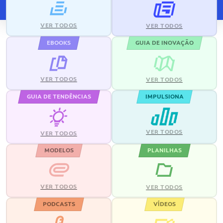
VER TODOS
VER TODOS
EBOOKS
GUIA DE INOVAÇÃO
VER TODOS
VER TODOS
GUIA DE TENDÊNCIAS
IMPULSIONA
VER TODOS
VER TODOS
MODELOS
PLANILHAS
VER TODOS
VER TODOS
PODCASTS
VÍDEOS