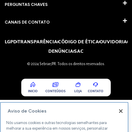
PERGUNTAS CHAVES​
CANAIS DE CONTATO
LGPD
TRANSPARÊNCIA
CÓDIGO DE ÉTICA
OUVIDORIA
DENÚNCIA
SAC
© 2024 Sebrae/PR. Todos os direitos reservados.
INICIO
CONTEÚDOS
LOJA
CONTATO
Aviso de Cookies
Nós usamos cookies e outras tecnologias semelhantes para
melhorar a sua experiência em nossos serviços, personalizar