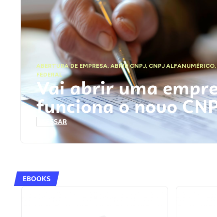
ABERTURA DE EMPRESA
,
ABRIR CNPJ
,
CNPJ ALFANUMÉRICO
FEDERAL
Vai abrir uma empr
funciona o novo CN
ACESSAR
EBOOKS