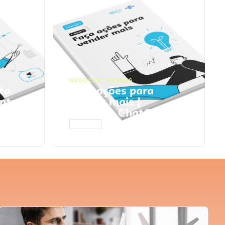
NEGÓCIOS
,
VENDAS
ta
Faça ações para
pts
vender mais |
Prompts ChatGPT
ACESSAR