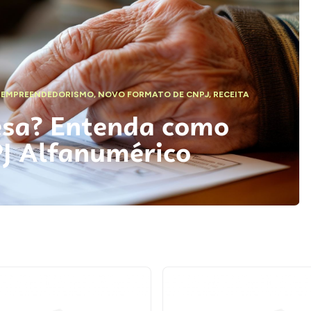
,
EMPREENDEDORISMO
,
NOVO FORMATO DE CNPJ
,
RECEITA
esa? Entenda como
PJ Alfanumérico