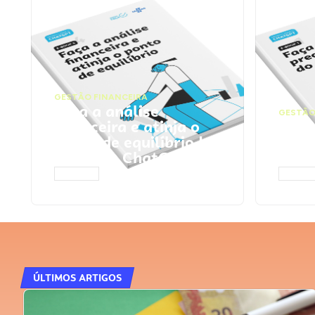
GESTÃO FINANCEIRA
Faça a análise
GESTÃO
financeira e atinja o
Faça
ponto de equilíbrio |
seu 
Prompts ChatGPT
Cha
ACESSAR
ACESS
ÚLTIMOS ARTIGOS