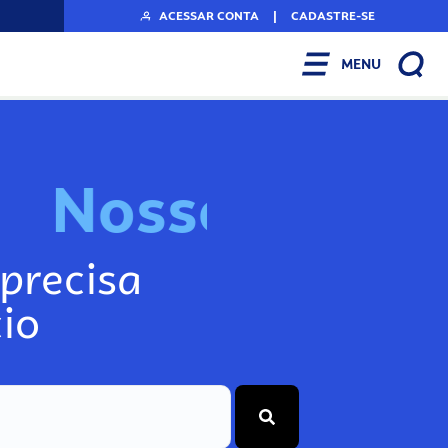
ACESSAR CONTA
|
CADASTRE-SE
MENU
N
o
s
s
o
s
I
n
f
o
g
precisa
io