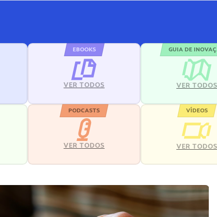
EBOOKS
GUIA DE INOVA
VER TODOS
VER TODO
PODCASTS
VÍDEOS
VER TODOS
VER TODO