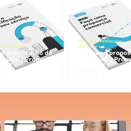
NEGÓCIOS
,
PROCESSOS
 FINANCEIRA
EMPRESARIAIS
 a precificação do
Faça uma propos
serviço | Prompts
comercial | Prom
tGPT
ChatGPT
AR
ACESSAR