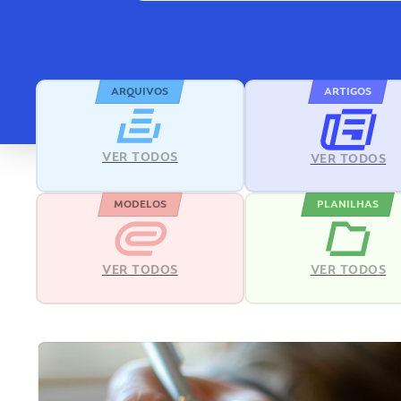
ARQUIVOS
ARTIGOS
VER TODOS
VER TODOS
MODELOS
PLANILHAS
VER TODOS
VER TODOS