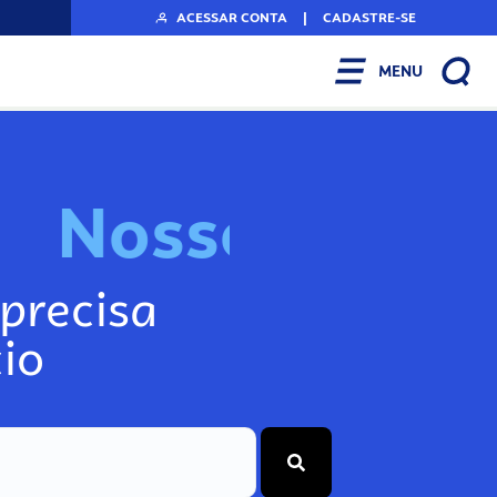
ACESSAR CONTA
|
CADASTRE-SE
MENU
N
o
s
s
o
s
I
n
f
o
g
precisa
io