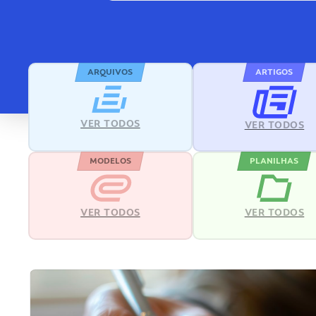
ARQUIVOS
ARTIGOS
VER TODOS
VER TODOS
MODELOS
PLANILHAS
VER TODOS
VER TODOS