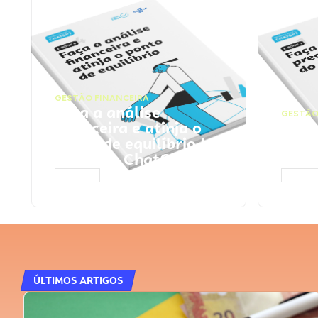
GESTÃO FINANCEIRA
Faça a análise
GESTÃO
financeira e atinja o
Faça
ponto de equilíbrio |
seu 
Prompts ChatGPT
Cha
ACESSAR
ACESS
ÚLTIMOS ARTIGOS