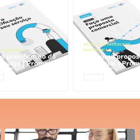
NEGÓCIOS
,
PROCESSOS
 FINANCEIRA
EMPRESARIAIS
 a precificação do
Faça uma propos
serviço | Prompts
comercial | Prom
tGPT
ChatGPT
AR
ACESSAR