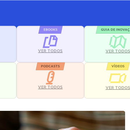
EBOOKS
GUIA DE INOVA
VER TODOS
VER TODO
PODCASTS
VÍDEOS
VER TODOS
VER TODO