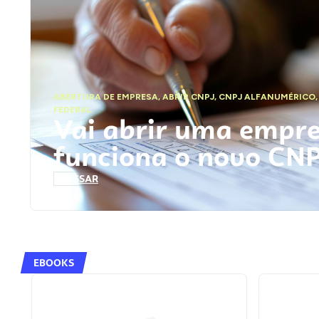
ABERTURA DE EMPRESA
,
ABRIR CNPJ
,
CNPJ ALFANUMÉRICO
FEDERAL
Vai abrir uma empr
funciona o novo CN
ACESSAR
EBOOKS