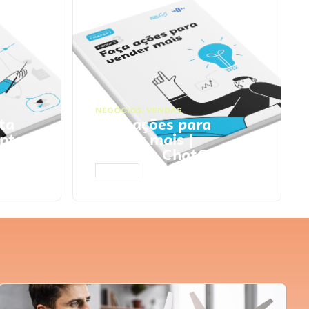
NEGÓCIOS
,
VENDAS
ta
Faça ações para
pts
vender mais |
Prompts ChatGPT
ACESSAR