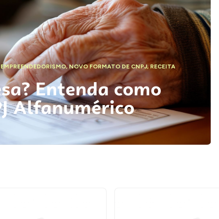
,
EMPREENDEDORISMO
,
NOVO FORMATO DE CNPJ
,
RECEITA
esa? Entenda como
PJ Alfanumérico