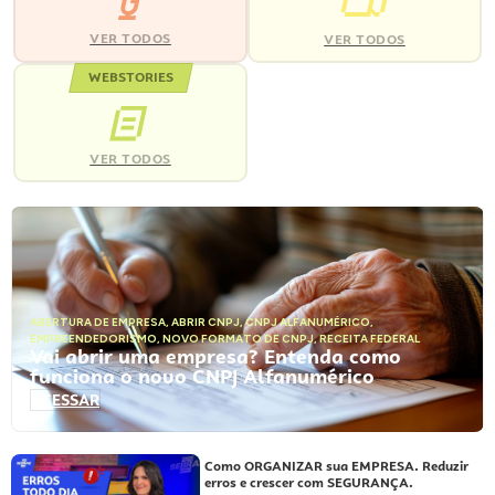
VER TODOS
VER TODOS
WEBSTORIES
VER TODOS
ABERTURA DE EMPRESA
,
ABRIR CNPJ
,
CNPJ ALFANUMÉRICO
,
EMPREENDEDORISMO
,
NOVO FORMATO DE CNPJ
,
RECEITA FEDERAL
Vai abrir uma empresa? Entenda como
funciona o novo CNPJ Alfanumérico
ACESSAR
Como ORGANIZAR sua EMPRESA. Reduzir
erros e crescer com SEGURANÇA.