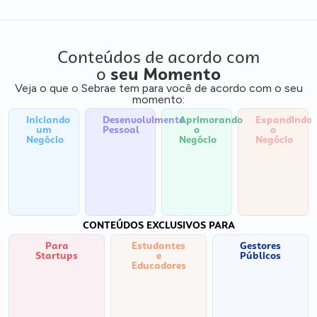
Conteúdos de acordo com
o
seu Momento
Veja o que o Sebrae tem para você de acordo com o seu
momento:
Iniciando
Desenvolvimento
Aprimorando
Expandindo
um
Pessoal
o
o
Negócio
Negócio
Negócio
CONTEÚDOS EXCLUSIVOS PARA
Para
Estudantes
Gestores
Startups
e
Públicos
Educadores