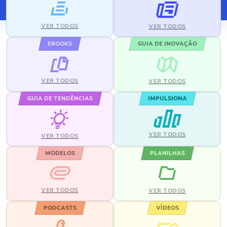
VER TODOS
VER TODOS
EBOOKS
GUIA DE INOVAÇÃO
VER TODOS
VER TODOS
GUIA DE TENDÊNCIAS
IMPULSIONA
VER TODOS
VER TODOS
MODELOS
PLANILHAS
VER TODOS
VER TODOS
PODCASTS
VÍDEOS