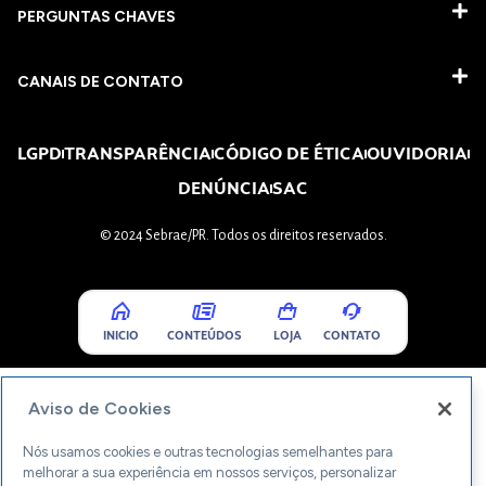
PERGUNTAS CHAVES​
CANAIS DE CONTATO
LGPD
TRANSPARÊNCIA
CÓDIGO DE ÉTICA
OUVIDORIA
DENÚNCIA
SAC
© 2024 Sebrae/PR. Todos os direitos reservados.
INICIO
CONTEÚDOS
LOJA
CONTATO
Aviso de Cookies
Nós usamos cookies e outras tecnologias semelhantes para
melhorar a sua experiência em nossos serviços, personalizar