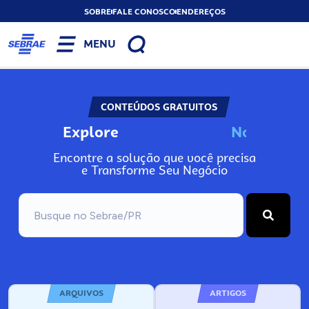
SOBRE
FALE CONOSCO
ENDEREÇOS
MENU
CONTEÚDOS GRATUITOS
Explore
N
o
s
s
o
s
A
Encontre a solução que você precisa
e Transforme Seu Negócio
ARQUIVOS
ARTIGOS