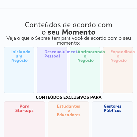
Conteúdos de acordo com
o
seu Momento
Veja o que o Sebrae tem para você de acordo com o seu
momento:
Iniciando
Desenvolvimento
Aprimorando
Expandindo
um
Pessoal
o
o
Negócio
Negócio
Negócio
CONTEÚDOS EXCLUSIVOS PARA
Para
Estudantes
Gestores
Startups
e
Públicos
Educadores