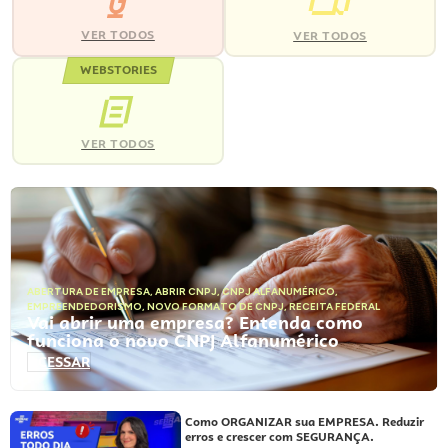
VER TODOS
VER TODOS
WEBSTORIES
VER TODOS
ABERTURA DE EMPRESA
,
ABRIR CNPJ
,
CNPJ ALFANUMÉRICO
,
EMPREENDEDORISMO
,
NOVO FORMATO DE CNPJ
,
RECEITA FEDERAL
Vai abrir uma empresa? Entenda como
funciona o novo CNPJ Alfanumérico
ACESSAR
Como ORGANIZAR sua EMPRESA. Reduzir
erros e crescer com SEGURANÇA.