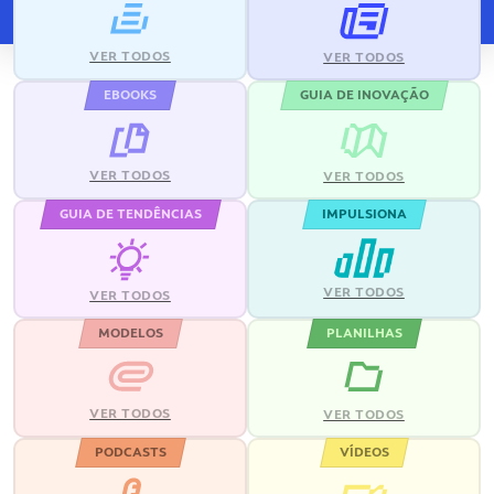
VER TODOS
VER TODOS
EBOOKS
GUIA DE INOVAÇÃO
VER TODOS
VER TODOS
GUIA DE TENDÊNCIAS
IMPULSIONA
VER TODOS
VER TODOS
MODELOS
PLANILHAS
VER TODOS
VER TODOS
PODCASTS
VÍDEOS