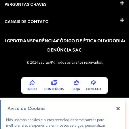
PERGUNTAS CHAVES​
CANAIS DE CONTATO
LGPD
TRANSPARÊNCIA
CÓDIGO DE ÉTICA
OUVIDORIA
DENÚNCIA
SAC
© 2024 Sebrae/PR. Todos os direitos reservados.
INICIO
CONTEÚDOS
LOJA
CONTATO
Aviso de Cookies
Nós usamos cookies e outras tecnologias semelhantes para
melhorar a sua experiência em nossos serviços, personalizar