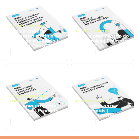
GESTÃO FINANCEIRA
Faça a análise
GESTÃO FINANCEIRA
financeira e atinja o
Faça a precificação do
ponto de equilíbrio |
seu serviço | Prompts
Prompts ChatGPT
ChatGPT
ACESSAR
ACESSAR
NEGÓCIOS
,
PROCESSOS
EMPRESARIAIS
NEGÓCIOS
,
VENDAS
Faça uma proposta
Faça ações para
comercial | Prompts
vender mais |
ChatGPT
Prompts ChatGPT
ACESSAR
ACESSAR