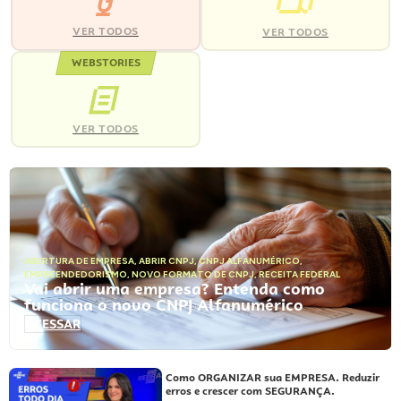
VER TODOS
VER TODOS
WEBSTORIES
VER TODOS
ABERTURA DE EMPRESA
,
ABRIR CNPJ
,
CNPJ ALFANUMÉRICO
,
EMPREENDEDORISMO
,
NOVO FORMATO DE CNPJ
,
RECEITA FEDERAL
Vai abrir uma empresa? Entenda como
funciona o novo CNPJ Alfanumérico
ACESSAR
Como ORGANIZAR sua EMPRESA. Reduzir
erros e crescer com SEGURANÇA.