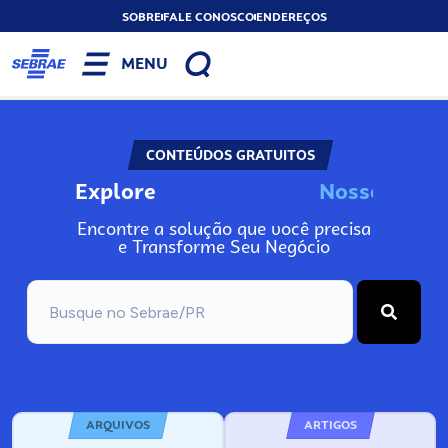
SOBRE
FALE CONOSCO
ENDEREÇOS
MENU
CONTEÚDOS GRATUITOS
Explore
N
o
s
s
o
s
I
n
f
o
Encontre a solução que você precisa
e Transforme Seu Negócio
ARQUIVOS
ARTIGOS