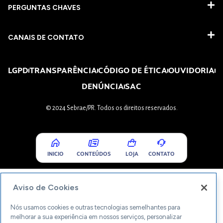
PERGUNTAS CHAVES​
CANAIS DE CONTATO
LGPD
TRANSPARÊNCIA
CÓDIGO DE ÉTICA
OUVIDORIA
DENÚNCIA
SAC
© 2024 Sebrae/PR. Todos os direitos reservados.
INICIO
CONTEÚDOS
LOJA
CONTATO
Aviso de Cookies
Nós usamos cookies e outras tecnologias semelhantes para
melhorar a sua experiência em nossos serviços, personalizar