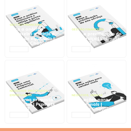
GESTÃO FINANCEIRA
Faça a análise
GESTÃO FINANCEIRA
financeira e atinja o
Faça a precificação do
ponto de equilíbrio |
seu serviço | Prompts
Prompts ChatGPT
ChatGPT
ACESSAR
ACESSAR
NEGÓCIOS
,
PROCESSOS
EMPRESARIAIS
NEGÓCIOS
,
VENDAS
Faça uma proposta
Faça ações para
comercial | Prompts
vender mais |
ChatGPT
Prompts ChatGPT
ACESSAR
ACESSAR