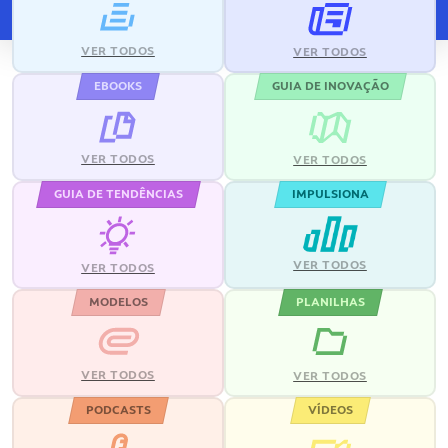
VER TODOS
VER TODOS
EBOOKS
GUIA DE INOVAÇÃO
VER TODOS
VER TODOS
GUIA DE TENDÊNCIAS
IMPULSIONA
VER TODOS
VER TODOS
MODELOS
PLANILHAS
VER TODOS
VER TODOS
PODCASTS
VÍDEOS