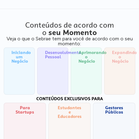
Conteúdos de acordo com
o
seu Momento
Veja o que o Sebrae tem para você de acordo com o seu
momento:
Iniciando
Desenvolvimento
Aprimorando
Expandindo
um
Pessoal
o
o
Negócio
Negócio
Negócio
CONTEÚDOS EXCLUSIVOS PARA
Para
Estudantes
Gestores
Startups
e
Públicos
Educadores