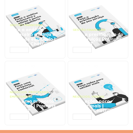
GESTÃO FINANCEIRA
Faça a análise
GESTÃO FINANCEIRA
financeira e atinja o
Faça a precificação do
ponto de equilíbrio |
seu serviço | Prompts
Prompts ChatGPT
ChatGPT
ACESSAR
ACESSAR
NEGÓCIOS
,
PROCESSOS
EMPRESARIAIS
NEGÓCIOS
,
VENDAS
Faça uma proposta
Faça ações para
comercial | Prompts
vender mais |
ChatGPT
Prompts ChatGPT
ACESSAR
ACESSAR