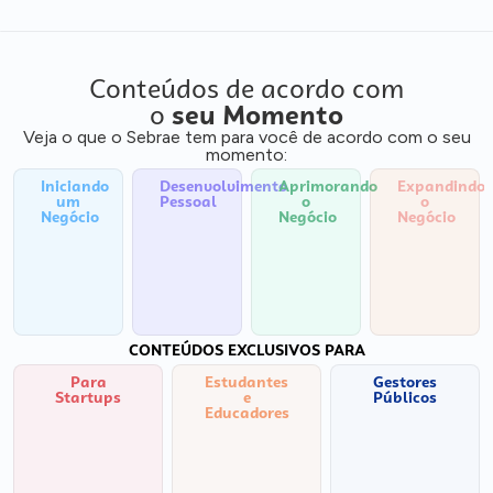
Conteúdos de acordo com
o
seu Momento
Veja o que o Sebrae tem para você de acordo com o seu
momento:
Iniciando
Desenvolvimento
Aprimorando
Expandindo
um
Pessoal
o
o
Negócio
Negócio
Negócio
CONTEÚDOS EXCLUSIVOS PARA
Para
Estudantes
Gestores
Startups
e
Públicos
Educadores