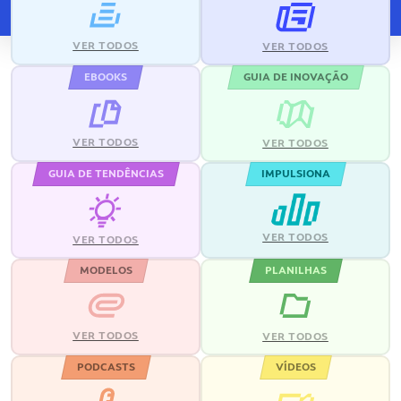
VER TODOS
VER TODOS
EBOOKS
GUIA DE INOVAÇÃO
VER TODOS
VER TODOS
GUIA DE TENDÊNCIAS
IMPULSIONA
VER TODOS
VER TODOS
MODELOS
PLANILHAS
VER TODOS
VER TODOS
PODCASTS
VÍDEOS