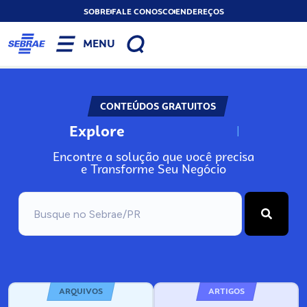
SOBRE
FALE CONOSCO
ENDEREÇOS
MENU
CONTEÚDOS GRATUITOS
Explore
N
o
s
s
o
s
A
Encontre a solução que você precisa
e Transforme Seu Negócio
ARQUIVOS
ARTIGOS