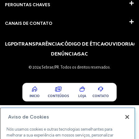
PERGUNTAS CHAVES​
CANAIS DE CONTATO
LGPD
TRANSPARÊNCIA
CÓDIGO DE ÉTICA
OUVIDORIA
DENÚNCIA
SAC
© 2024 Sebrae/PR. Todos os direitos reservados.
INICIO
CONTEÚDOS
LOJA
CONTATO
Aviso de Cookies
Nós usamos cookies e outras tecnologias semelhantes para
melhorar a sua experiência em nossos serviços, personalizar