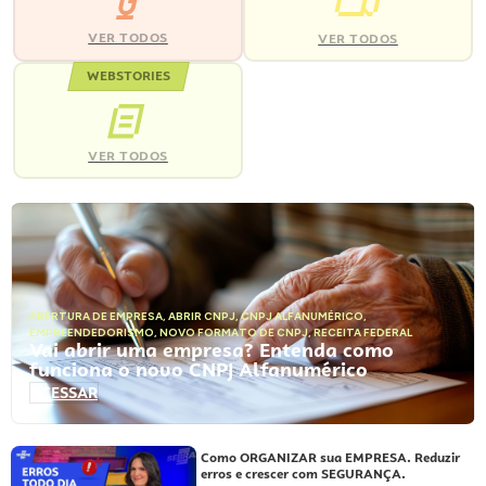
VER TODOS
VER TODOS
WEBSTORIES
VER TODOS
ABERTURA DE EMPRESA
,
ABRIR CNPJ
,
CNPJ ALFANUMÉRICO
,
EMPREENDEDORISMO
,
NOVO FORMATO DE CNPJ
,
RECEITA FEDERAL
Vai abrir uma empresa? Entenda como
funciona o novo CNPJ Alfanumérico
ACESSAR
Como ORGANIZAR sua EMPRESA. Reduzir
erros e crescer com SEGURANÇA.