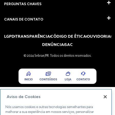
PERGUNTAS CHAVES​
CANAIS DE CONTATO
LGPD
TRANSPARÊNCIA
CÓDIGO DE ÉTICA
OUVIDORIA
DENÚNCIA
SAC
© 2024 Sebrae/PR. Todos os direitos reservados.
INICIO
CONTEÚDOS
LOJA
CONTATO
Aviso de Cookies
Nós usamos cookies e outras tecnologias semelhantes para
melhorar a sua experiência em nossos serviços, personalizar