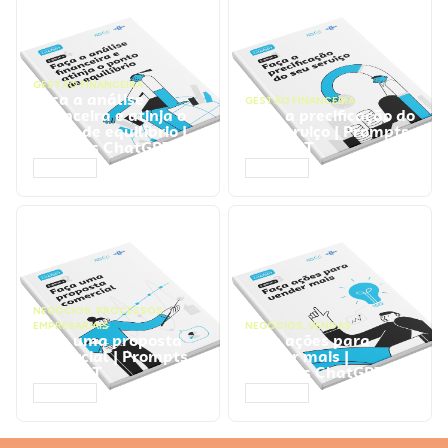
GESTÃO FINANCEIRA
Faça a análise
GESTÃO FINANCEIRA
financeira e atinja o
Faça a precificação do
ponto de equilíbrio |
seu serviço | Prompts
Prompts ChatGPT
ChatGPT
ACESSAR
ACESSAR
NEGÓCIOS
,
PROCESSOS
EMPRESARIAIS
NEGÓCIOS
,
VENDAS
Faça uma proposta
Faça ações para
comercial | Prompts
vender mais |
ChatGPT
Prompts ChatGPT
ACESSAR
ACESSAR