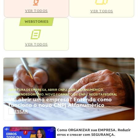
VER TODOS
VER TODOS
WEBSTORIES
VER TODOS
ABERTURA DE EMPRESA
,
ABRIR CNPJ
,
CNPJ ALFANUMÉRICO
,
EMPREENDEDORISMO
,
NOVO FORMATO DE CNPJ
,
RECEITA FEDERAL
Vai abrir uma empresa? Entenda como
funciona o novo CNPJ Alfanumérico
ACESSAR
Como ORGANIZAR sua EMPRESA. Reduzir
erros e crescer com SEGURANÇA.