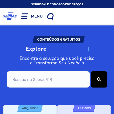
SOBRE
FALE CONOSCO
ENDEREÇOS
MENU
CONTEÚDOS GRATUITOS
Explore
N
o
s
s
o
s
A
Encontre a solução que você precisa
e Transforme Seu Negócio
ARQUIVOS
ARTIGOS