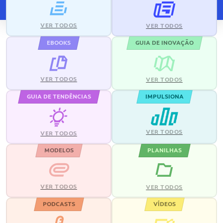
VER TODOS
VER TODOS
EBOOKS
GUIA DE INOVAÇÃO
VER TODOS
VER TODOS
GUIA DE TENDÊNCIAS
IMPULSIONA
VER TODOS
VER TODOS
MODELOS
PLANILHAS
VER TODOS
VER TODOS
PODCASTS
VÍDEOS