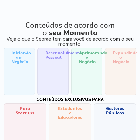
Conteúdos de acordo com
o
seu Momento
Veja o que o Sebrae tem para você de acordo com o seu
momento:
Iniciando
Desenvolvimento
Aprimorando
Expandindo
um
Pessoal
o
o
Negócio
Negócio
Negócio
CONTEÚDOS EXCLUSIVOS PARA
Para
Estudantes
Gestores
Startups
e
Públicos
Educadores