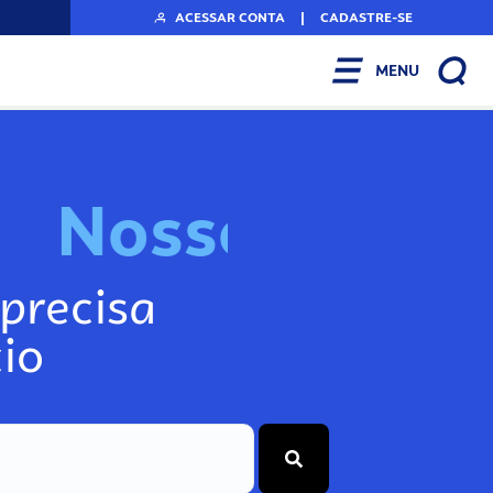
ACESSAR CONTA
|
CADASTRE-SE
MENU
N
o
s
s
o
s
A
r
precisa
io