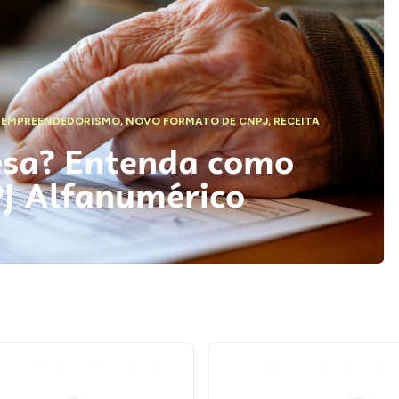
,
EMPREENDEDORISMO
,
NOVO FORMATO DE CNPJ
,
RECEITA
esa? Entenda como
PJ Alfanumérico