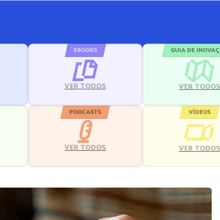
EBOOKS
GUIA DE INOVA
VER TODOS
VER TODO
PODCASTS
VÍDEOS
VER TODOS
VER TODO