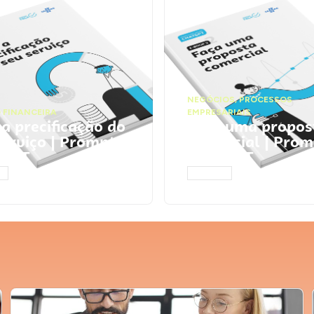
NEGÓCIOS
,
PROCESSOS
 FINANCEIRA
EMPRESARIAIS
 a precificação do
Faça uma propos
serviço | Prompts
comercial | Prom
tGPT
ChatGPT
AR
ACESSAR