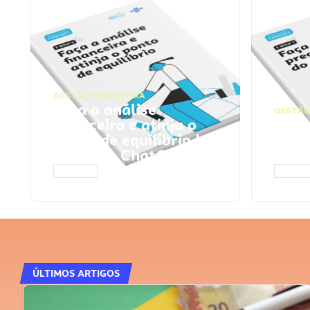
GESTÃO FINANCEIRA
Faça a análise
GESTÃO
financeira e atinja o
Faça
ponto de equilíbrio |
seu 
Prompts ChatGPT
Cha
ACESSAR
ACESS
ÚLTIMOS ARTIGOS