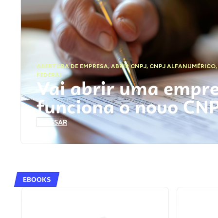
ABERTURA DE EMPRESA
,
ABRIR CNPJ
,
CNPJ ALFANUMÉRICO
FEDERAL
Vai abrir uma empr
funciona o novo CN
ACESSAR
EBOOKS