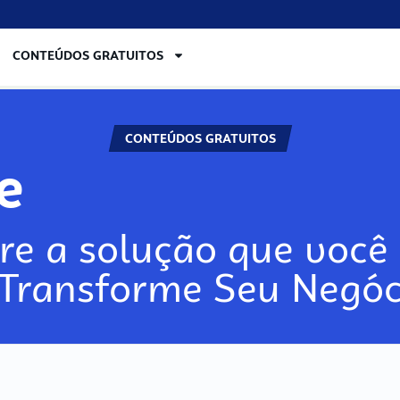
CONTEÚDOS GRATUITOS
CONTEÚDOS GRATUITOS
lore
re a solução que você 
 Transforme Seu Negóc