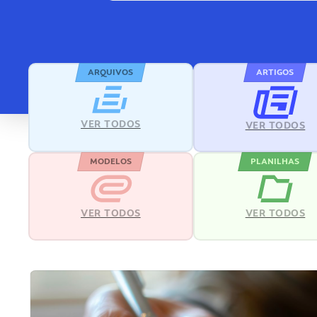
ARQUIVOS
ARTIGOS
VER TODOS
VER TODOS
MODELOS
PLANILHAS
VER TODOS
VER TODOS