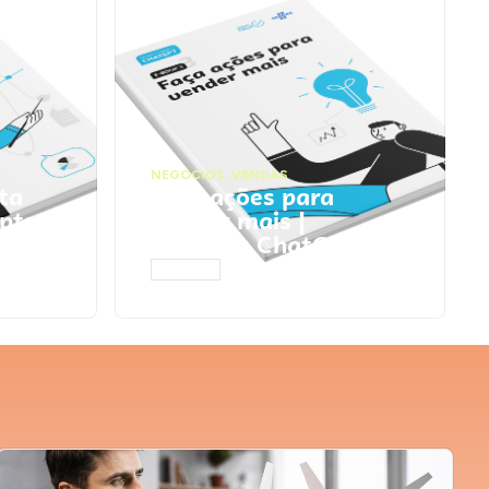
NEGÓCIOS
,
VENDAS
ta
Faça ações para
pts
vender mais |
Prompts ChatGPT
ACESSAR