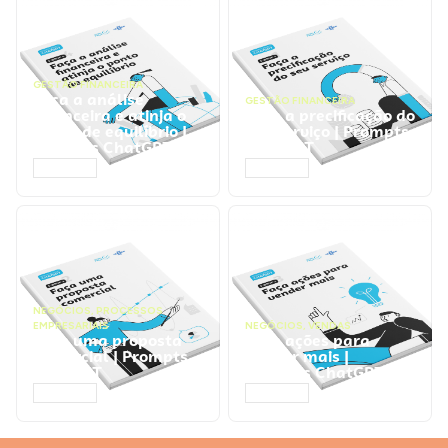
GESTÃO FINANCEIRA
Faça a análise
GESTÃO FINANCEIRA
financeira e atinja o
Faça a precificação do
ponto de equilíbrio |
seu serviço | Prompts
Prompts ChatGPT
ChatGPT
ACESSAR
ACESSAR
NEGÓCIOS
,
PROCESSOS
EMPRESARIAIS
NEGÓCIOS
,
VENDAS
Faça uma proposta
Faça ações para
comercial | Prompts
vender mais |
ChatGPT
Prompts ChatGPT
ACESSAR
ACESSAR