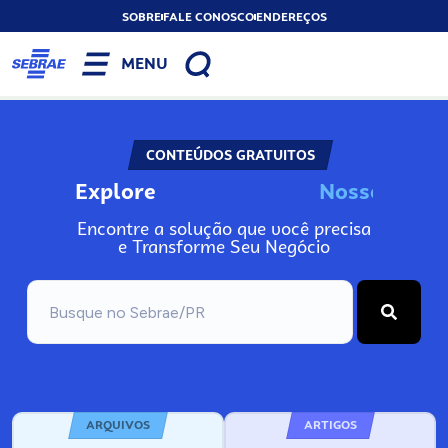
SOBRE
FALE CONOSCO
ENDEREÇOS
MENU
CONTEÚDOS GRATUITOS
Explore
N
o
s
s
o
s
A
Encontre a solução que você precisa
e Transforme Seu Negócio
ARQUIVOS
ARTIGOS