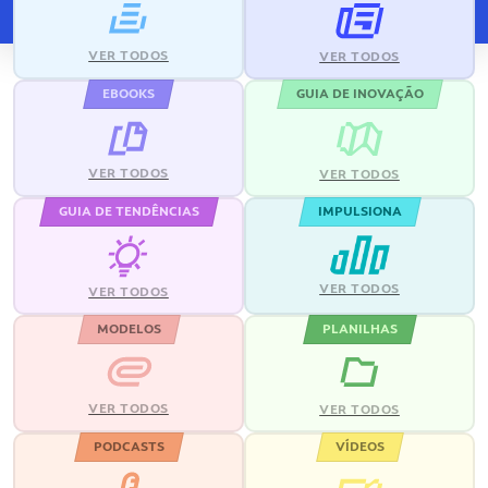
VER TODOS
VER TODOS
EBOOKS
GUIA DE INOVAÇÃO
VER TODOS
VER TODOS
GUIA DE TENDÊNCIAS
IMPULSIONA
VER TODOS
VER TODOS
MODELOS
PLANILHAS
VER TODOS
VER TODOS
PODCASTS
VÍDEOS