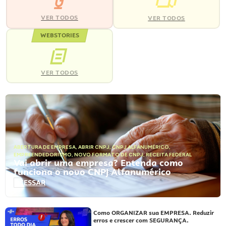
VER TODOS
VER TODOS
WEBSTORIES
VER TODOS
ABERTURA DE EMPRESA
,
ABRIR CNPJ
,
CNPJ ALFANUMÉRICO
,
EMPREENDEDORISMO
,
NOVO FORMATO DE CNPJ
,
RECEITA FEDERAL
Vai abrir uma empresa? Entenda como
funciona o novo CNPJ Alfanumérico
ACESSAR
Como ORGANIZAR sua EMPRESA. Reduzir
erros e crescer com SEGURANÇA.