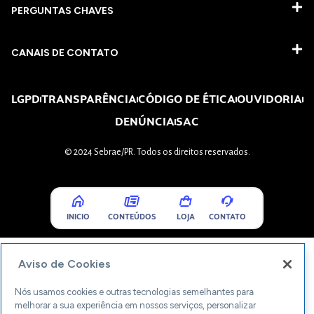
PERGUNTAS CHAVES​
CANAIS DE CONTATO
LGPD
TRANSPARÊNCIA
CÓDIGO DE ÉTICA
OUVIDORIA
DENÚNCIA
SAC
© 2024 Sebrae/PR. Todos os direitos reservados.
INICIO
CONTEÚDOS
LOJA
CONTATO
Aviso de Cookies
Nós usamos cookies e outras tecnologias semelhantes para
melhorar a sua experiência em nossos serviços, personalizar