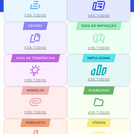
VER TODOS
VER TODOS
EBOOKS
GUIA DE INOVAÇÃO
VER TODOS
VER TODOS
GUIA DE TENDÊNCIAS
IMPULSIONA
VER TODOS
VER TODOS
MODELOS
PLANILHAS
VER TODOS
VER TODOS
PODCASTS
VÍDEOS