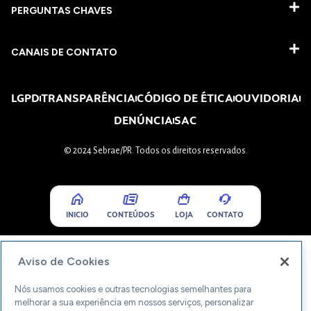
PERGUNTAS CHAVES​
CANAIS DE CONTATO
LGPD
TRANSPARÊNCIA
CÓDIGO DE ÉTICA
OUVIDORIA
DENÚNCIA
SAC
© 2024 Sebrae/PR. Todos os direitos reservados.
INICIO
CONTEÚDOS
LOJA
CONTATO
Aviso de Cookies
Nós usamos cookies e outras tecnologias semelhantes para
melhorar a sua experiência em nossos serviços, personalizar