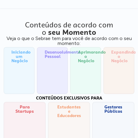
Conteúdos de acordo com
o
seu Momento
Veja o que o Sebrae tem para você de acordo com o seu
momento:
Iniciando
Desenvolvimento
Aprimorando
Expandindo
um
Pessoal
o
o
Negócio
Negócio
Negócio
CONTEÚDOS EXCLUSIVOS PARA
Para
Estudantes
Gestores
Startups
e
Públicos
Educadores