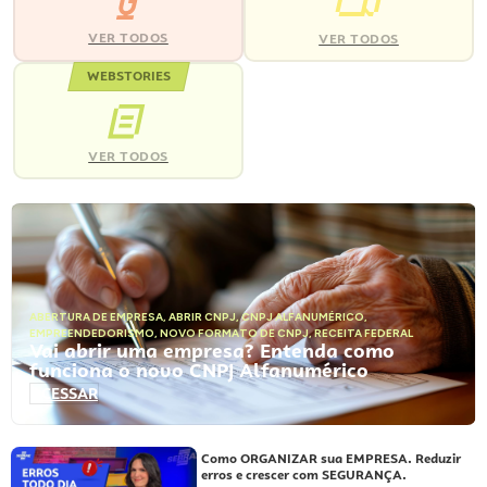
VER TODOS
VER TODOS
WEBSTORIES
VER TODOS
ABERTURA DE EMPRESA
,
ABRIR CNPJ
,
CNPJ ALFANUMÉRICO
,
EMPREENDEDORISMO
,
NOVO FORMATO DE CNPJ
,
RECEITA FEDERAL
Vai abrir uma empresa? Entenda como
funciona o novo CNPJ Alfanumérico
ACESSAR
Como ORGANIZAR sua EMPRESA. Reduzir
erros e crescer com SEGURANÇA.