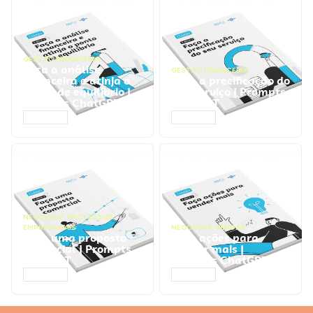
GESTÃO FINANCEIRA
Faça a análise
GESTÃO FINANCEIRA
financeira e atinja o
Faça a precificação do
ponto de equilíbrio |
seu serviço | Prompts
Prompts ChatGPT
ChatGPT
ACESSAR
ACESSAR
NEGÓCIOS
,
PROCESSOS
EMPRESARIAIS
NEGÓCIOS
,
VENDAS
Faça uma proposta
Faça ações para
comercial | Prompts
vender mais |
ChatGPT
Prompts ChatGPT
ACESSAR
ACESSAR