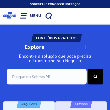
SOBRE
FALE CONOSCO
ENDEREÇOS
MENU
CONTEÚDOS GRATUITOS
Explore
N
o
s
s
o
s
A
Encontre a solução que você precisa
e Transforme Seu Negócio
ARQUIVOS
ARTIGOS