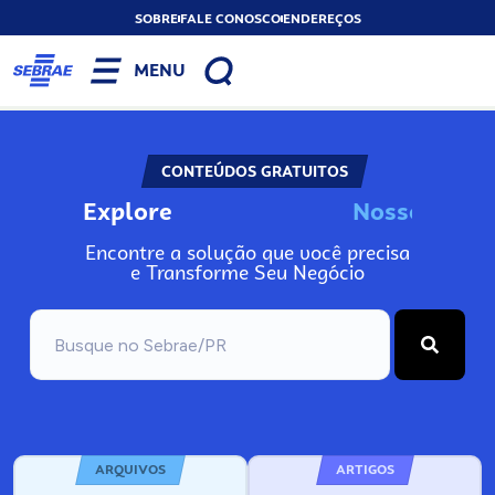
SOBRE
FALE CONOSCO
ENDEREÇOS
MENU
CONTEÚDOS GRATUITOS
Explore
N
o
s
s
o
s
I
n
f
o
Encontre a solução que você precisa
e Transforme Seu Negócio
ARQUIVOS
ARTIGOS