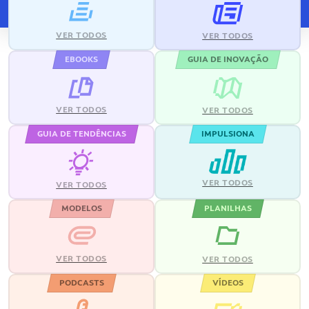
VER TODOS
VER TODOS
EBOOKS
GUIA DE INOVAÇÃO
VER TODOS
VER TODOS
GUIA DE TENDÊNCIAS
IMPULSIONA
VER TODOS
VER TODOS
MODELOS
PLANILHAS
VER TODOS
VER TODOS
PODCASTS
VÍDEOS