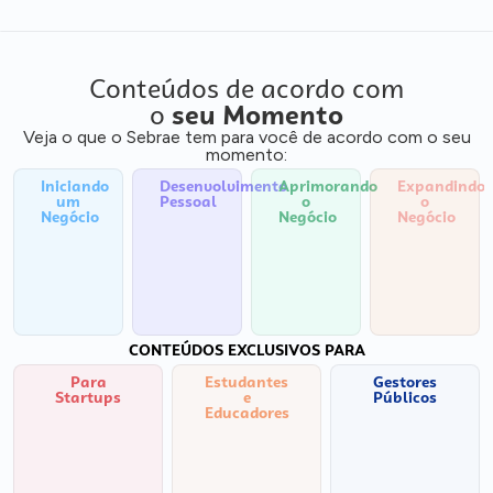
Conteúdos de acordo com
o
seu Momento
Veja o que o Sebrae tem para você de acordo com o seu
momento:
Iniciando
Desenvolvimento
Aprimorando
Expandindo
um
Pessoal
o
o
Negócio
Negócio
Negócio
CONTEÚDOS EXCLUSIVOS PARA
Para
Estudantes
Gestores
Startups
e
Públicos
Educadores