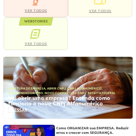
VER TODOS
VER TODOS
WEBSTORIES
VER TODOS
ABERTURA DE EMPRESA
,
ABRIR CNPJ
,
CNPJ ALFANUMÉRICO
,
EMPREENDEDORISMO
,
NOVO FORMATO DE CNPJ
,
RECEITA FEDERAL
Vai abrir uma empresa? Entenda como
funciona o novo CNPJ Alfanumérico
ACESSAR
Como ORGANIZAR sua EMPRESA. Reduzir
erros e crescer com SEGURANÇA.