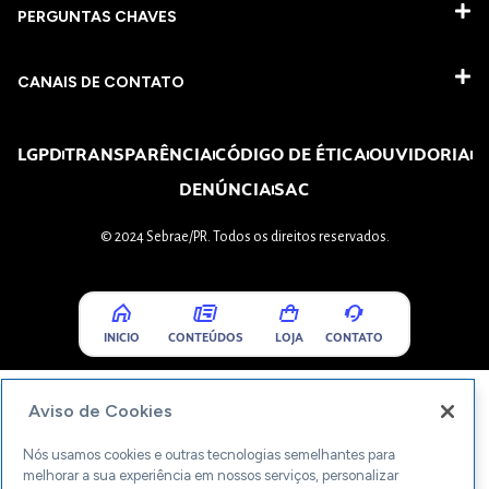
PERGUNTAS CHAVES​
CANAIS DE CONTATO
LGPD
TRANSPARÊNCIA
CÓDIGO DE ÉTICA
OUVIDORIA
DENÚNCIA
SAC
© 2024 Sebrae/PR. Todos os direitos reservados.
INICIO
CONTEÚDOS
LOJA
CONTATO
Aviso de Cookies
Nós usamos cookies e outras tecnologias semelhantes para
melhorar a sua experiência em nossos serviços, personalizar