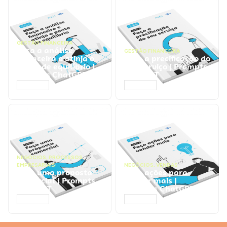
GESTÃO FINANCEIRA
Faça a análise
GESTÃO FINANCEIRA
financeira e atinja o
Faça a precificação do
ponto de equilíbrio |
seu serviço | Prompts
Prompts ChatGPT
ChatGPT
ACESSAR
ACESSAR
NEGÓCIOS
,
PROCESSOS
EMPRESARIAIS
NEGÓCIOS
,
VENDAS
Faça uma proposta
Faça ações para
comercial | Prompts
vender mais |
ChatGPT
Prompts ChatGPT
ACESSAR
ACESSAR