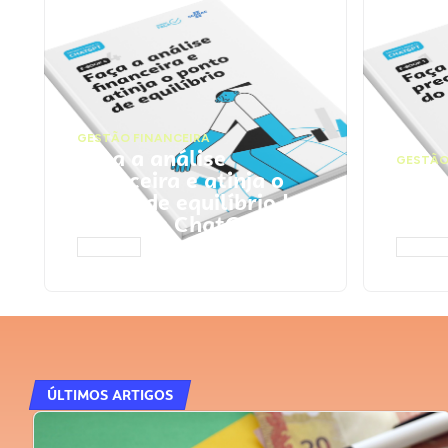
GESTÃO FINANCEIRA
Faça a análise
GESTÃO
financeira e atinja o
Faça
ponto de equilíbrio |
seu 
Prompts ChatGPT
Cha
ACESSAR
ACESS
ÚLTIMOS ARTIGOS