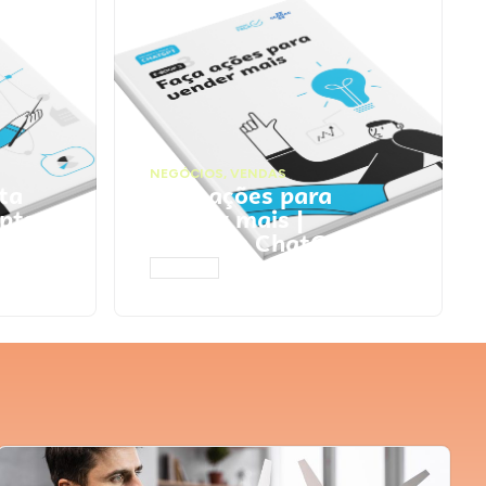
NEGÓCIOS
,
VENDAS
ta
Faça ações para
pts
vender mais |
Prompts ChatGPT
ACESSAR