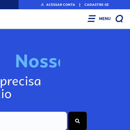
ACESSAR CONTA
|
CADASTRE-SE
MENU
N
o
s
s
o
s
I
n
f
o
g
precisa
io