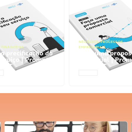
NEGÓCIOS
,
PROCESSOS
 FINANCEIRA
EMPRESARIAIS
 a precificação do
Faça uma propos
serviço | Prompts
comercial | Prom
tGPT
ChatGPT
AR
ACESSAR