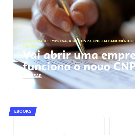
ABERTURA DE EMPRESA
,
ABRIR CNPJ
,
CNPJ ALFANUMÉRICO
FEDERAL
Vai abrir uma empr
funciona o novo CN
ACESSAR
EBOOKS