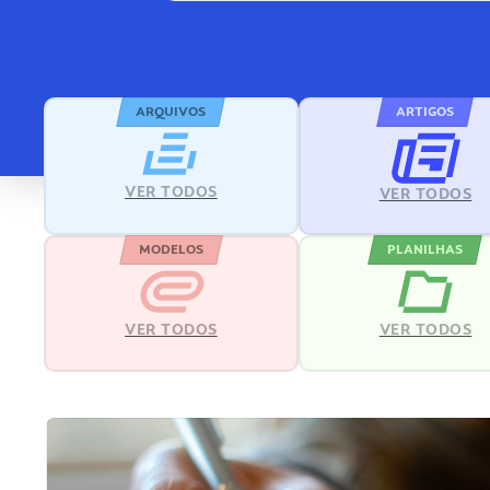
ARQUIVOS
ARTIGOS
VER TODOS
VER TODOS
MODELOS
PLANILHAS
VER TODOS
VER TODOS