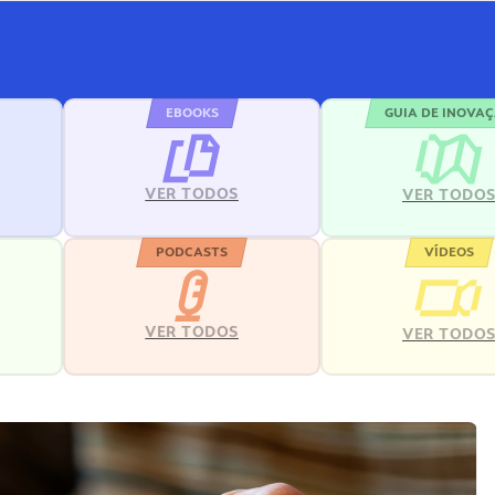
EBOOKS
GUIA DE INOVA
VER TODOS
VER TODO
PODCASTS
VÍDEOS
VER TODOS
VER TODO