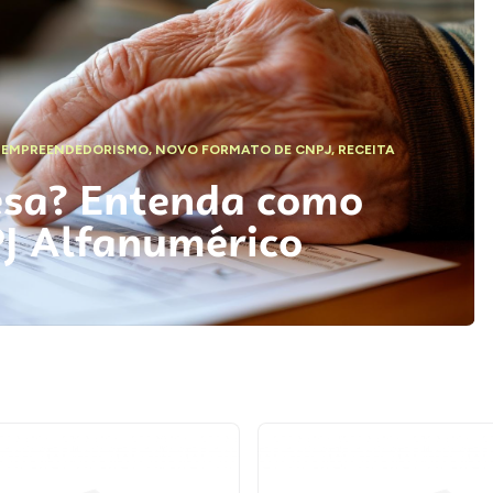
,
EMPREENDEDORISMO
,
NOVO FORMATO DE CNPJ
,
RECEITA
esa? Entenda como
PJ Alfanumérico