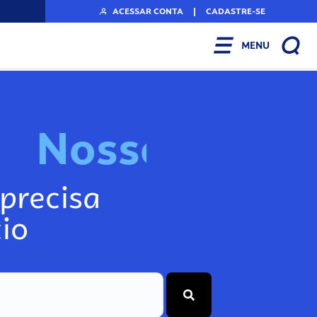
ACESSAR CONTA
|
CADASTRE-SE
MENU
N
o
s
s
o
s
I
n
f
o
g
precisa
io