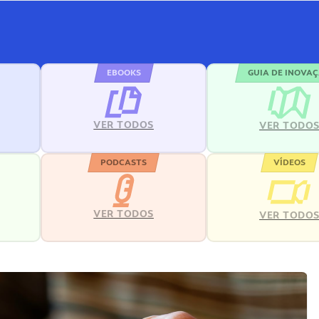
EBOOKS
GUIA DE INOVA
VER TODOS
VER TODO
PODCASTS
VÍDEOS
VER TODOS
VER TODO