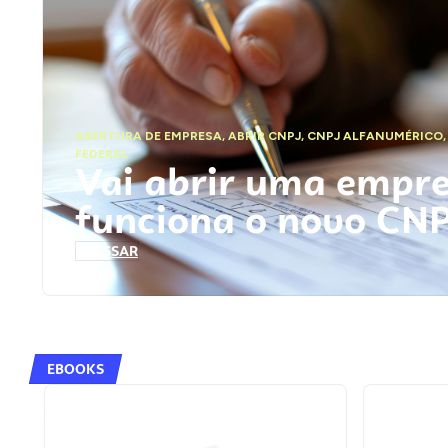
ABERTURA DE EMPRESA
,
ABRIR CNPJ
,
CNPJ ALFANUMÉRICO
FEDERAL
Vai abrir uma empr
funciona o novo CN
ACESSAR
EBOOKS