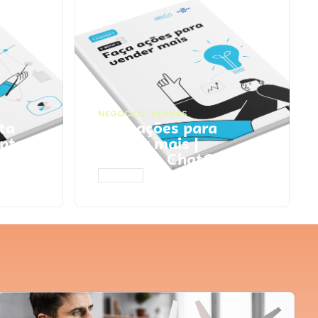
NEGÓCIOS
,
VENDAS
ta
Faça ações para
pts
vender mais |
Prompts ChatGPT
ACESSAR