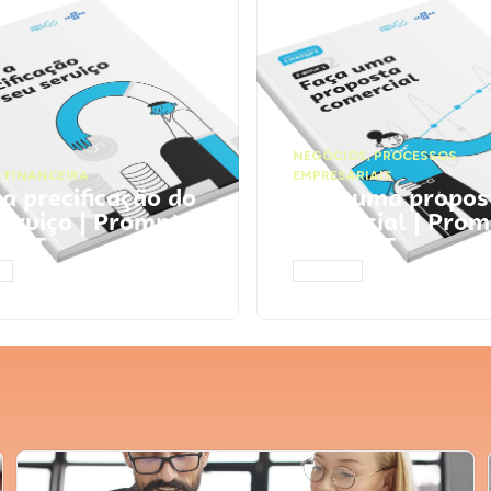
NEGÓCIOS
,
PROCESSOS
 FINANCEIRA
EMPRESARIAIS
 a precificação do
Faça uma propos
serviço | Prompts
comercial | Prom
tGPT
ChatGPT
AR
ACESSAR