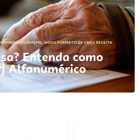
,
EMPREENDEDORISMO
,
NOVO FORMATO DE CNPJ
,
RECEITA
esa? Entenda como
PJ Alfanumérico