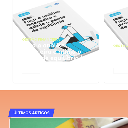
GESTÃO FINANCEIRA
Faça a análise
GESTÃO
financeira e atinja o
Faça
ponto de equilíbrio |
seu 
Prompts ChatGPT
Cha
ACESSAR
ACESS
ÚLTIMOS ARTIGOS