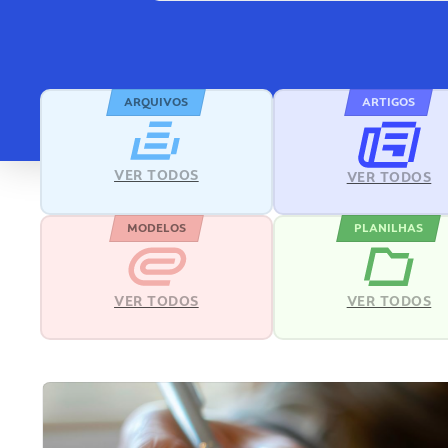
ARQUIVOS
ARTIGOS
VER TODOS
VER TODOS
MODELOS
PLANILHAS
VER TODOS
VER TODOS