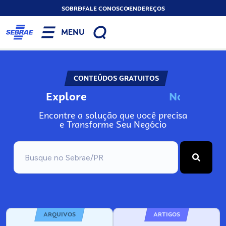
SOBRE
FALE CONOSCO
ENDEREÇOS
MENU
CONTEÚDOS GRATUITOS
Explore
N
o
s
s
o
s
A
Encontre a solução que você precisa
e Transforme Seu Negócio
ARQUIVOS
ARTIGOS