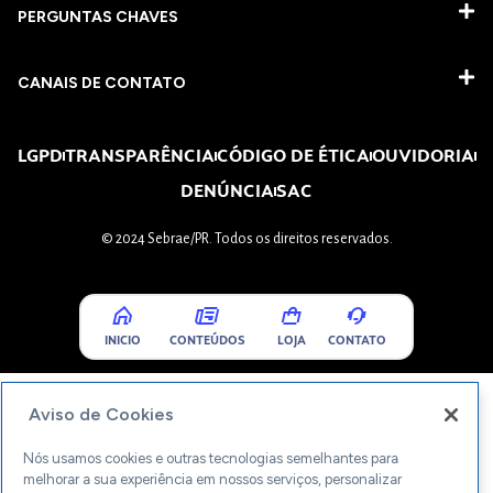
PERGUNTAS CHAVES​
CANAIS DE CONTATO
LGPD
TRANSPARÊNCIA
CÓDIGO DE ÉTICA
OUVIDORIA
DENÚNCIA
SAC
© 2024 Sebrae/PR. Todos os direitos reservados.
INICIO
CONTEÚDOS
LOJA
CONTATO
Aviso de Cookies
Nós usamos cookies e outras tecnologias semelhantes para
melhorar a sua experiência em nossos serviços, personalizar