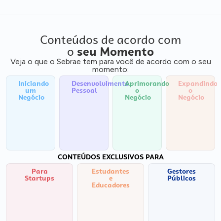
Conteúdos de acordo com
o
seu Momento
Veja o que o Sebrae tem para você de acordo com o seu
momento:
Iniciando
Desenvolvimento
Aprimorando
Expandindo
um
Pessoal
o
o
Negócio
Negócio
Negócio
CONTEÚDOS EXCLUSIVOS PARA
Para
Estudantes
Gestores
Startups
e
Públicos
Educadores