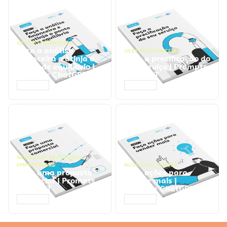
GESTÃO FINANCEIRA
Faça a análise
GESTÃO FINANCEIRA
financeira e atinja o
Faça a precificação do
ponto de equilíbrio |
seu serviço | Prompts
Prompts ChatGPT
ChatGPT
ACESSAR
ACESSAR
NEGÓCIOS
,
PROCESSOS
EMPRESARIAIS
NEGÓCIOS
,
VENDAS
Faça uma proposta
Faça ações para
comercial | Prompts
vender mais |
ChatGPT
Prompts ChatGPT
ACESSAR
ACESSAR