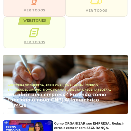
VER TODOS
VER TODOS
WEBSTORIES
VER TODOS
ABERTURA DE EMPRESA
,
ABRIR CNPJ
,
CNPJ ALFANUMÉRICO
,
EMPREENDEDORISMO
,
NOVO FORMATO DE CNPJ
,
RECEITA FEDERAL
Vai abrir uma empresa? Entenda como
funciona o novo CNPJ Alfanumérico
ACESSAR
Como ORGANIZAR sua EMPRESA. Reduzir
erros e crescer com SEGURANÇA.