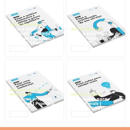
GESTÃO FINANCEIRA
Faça a análise
GESTÃO FINANCEIRA
financeira e atinja o
Faça a precificação do
ponto de equilíbrio |
seu serviço | Prompts
Prompts ChatGPT
ChatGPT
ACESSAR
ACESSAR
NEGÓCIOS
,
PROCESSOS
EMPRESARIAIS
NEGÓCIOS
,
VENDAS
Faça uma proposta
Faça ações para
comercial | Prompts
vender mais |
ChatGPT
Prompts ChatGPT
ACESSAR
ACESSAR