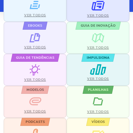
VER TODOS
VER TODOS
EBOOKS
GUIA DE INOVAÇÃO
VER TODOS
VER TODOS
GUIA DE TENDÊNCIAS
IMPULSIONA
VER TODOS
VER TODOS
MODELOS
PLANILHAS
VER TODOS
VER TODOS
PODCASTS
VÍDEOS