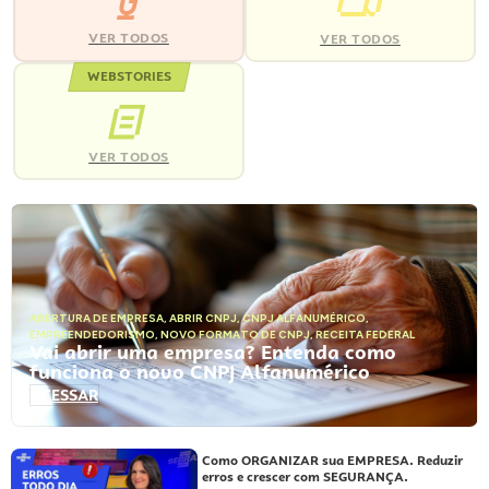
VER TODOS
VER TODOS
WEBSTORIES
VER TODOS
ABERTURA DE EMPRESA
,
ABRIR CNPJ
,
CNPJ ALFANUMÉRICO
,
EMPREENDEDORISMO
,
NOVO FORMATO DE CNPJ
,
RECEITA FEDERAL
Vai abrir uma empresa? Entenda como
funciona o novo CNPJ Alfanumérico
ACESSAR
Como ORGANIZAR sua EMPRESA. Reduzir
erros e crescer com SEGURANÇA.