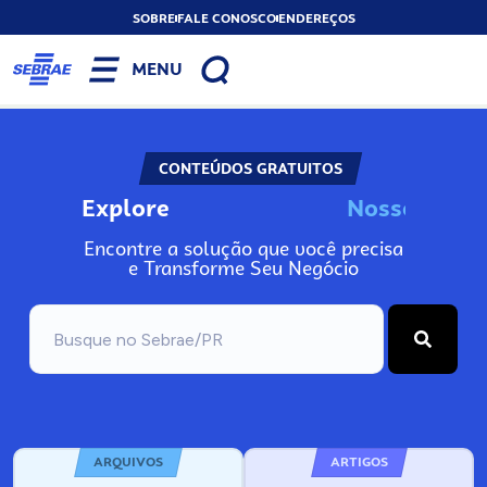
SOBRE
FALE CONOSCO
ENDEREÇOS
MENU
CONTEÚDOS GRATUITOS
Explore
N
o
s
s
o
s
I
n
f
Encontre a solução que você precisa
e Transforme Seu Negócio
ARQUIVOS
ARTIGOS