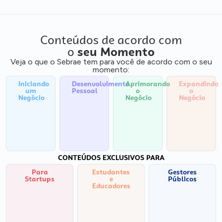
Conteúdos de acordo com
o
seu Momento
Veja o que o Sebrae tem para você de acordo com o seu
momento:
Iniciando
Desenvolvimento
Aprimorando
Expandindo
um
Pessoal
o
o
Negócio
Negócio
Negócio
CONTEÚDOS EXCLUSIVOS PARA
Para
Estudantes
Gestores
Startups
e
Públicos
Educadores