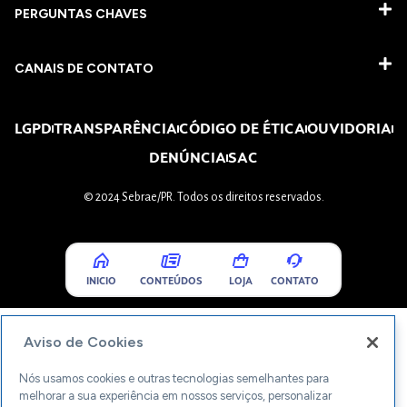
PERGUNTAS CHAVES​
CANAIS DE CONTATO
LGPD
TRANSPARÊNCIA
CÓDIGO DE ÉTICA
OUVIDORIA
DENÚNCIA
SAC
© 2024 Sebrae/PR. Todos os direitos reservados.
INICIO
CONTEÚDOS
LOJA
CONTATO
Aviso de Cookies
Nós usamos cookies e outras tecnologias semelhantes para
melhorar a sua experiência em nossos serviços, personalizar