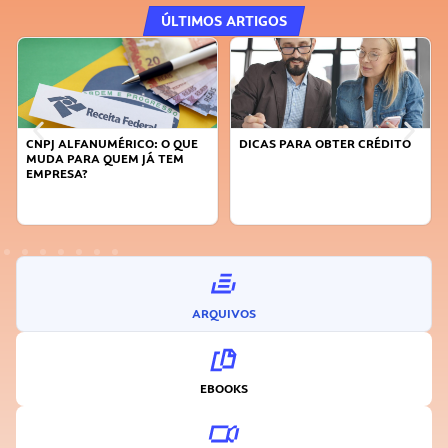
ÚLTIMOS ARTIGOS
ALFANUMÉRICO: O QUE
DICAS PARA OBTER CRÉDITO
FAÇA A D
 PARA QUEM JÁ TEM
SUSTENTÁ
ESA?
INOVADO
ARQUIVOS
EBOOKS