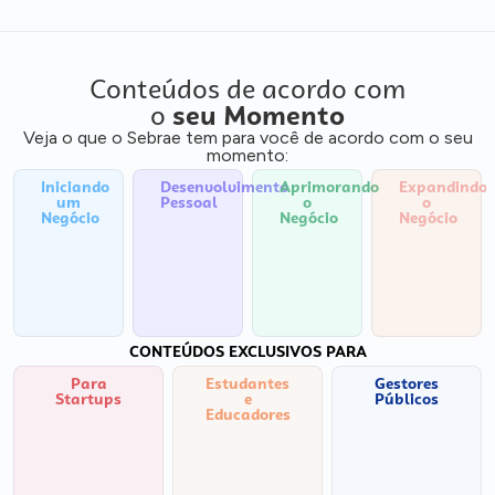
Conteúdos de acordo com
o
seu Momento
Veja o que o Sebrae tem para você de acordo com o seu
momento:
Iniciando
Desenvolvimento
Aprimorando
Expandindo
um
Pessoal
o
o
Negócio
Negócio
Negócio
CONTEÚDOS EXCLUSIVOS PARA
Para
Estudantes
Gestores
Startups
e
Públicos
Educadores