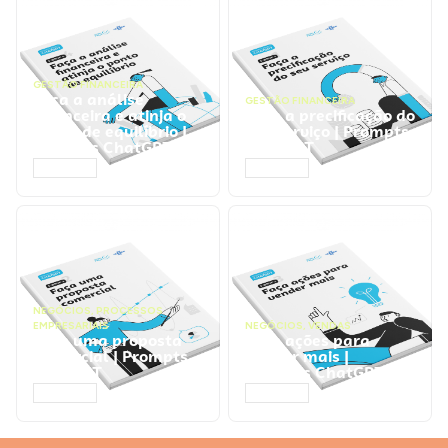
GESTÃO FINANCEIRA
Faça a análise
GESTÃO FINANCEIRA
financeira e atinja o
Faça a precificação do
ponto de equilíbrio |
seu serviço | Prompts
Prompts ChatGPT
ChatGPT
ACESSAR
ACESSAR
NEGÓCIOS
,
PROCESSOS
EMPRESARIAIS
NEGÓCIOS
,
VENDAS
Faça uma proposta
Faça ações para
comercial | Prompts
vender mais |
ChatGPT
Prompts ChatGPT
ACESSAR
ACESSAR