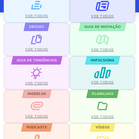
VER TODOS
VER TODOS
EBOOKS
GUIA DE INOVAÇÃO
VER TODOS
VER TODOS
GUIA DE TENDÊNCIAS
IMPULSIONA
VER TODOS
VER TODOS
MODELOS
PLANILHAS
VER TODOS
VER TODOS
PODCASTS
VÍDEOS