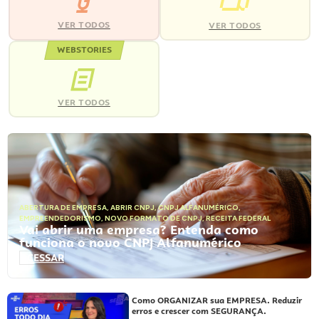
VER TODOS
VER TODOS
WEBSTORIES
VER TODOS
ABERTURA DE EMPRESA
,
ABRIR CNPJ
,
CNPJ ALFANUMÉRICO
,
EMPREENDEDORISMO
,
NOVO FORMATO DE CNPJ
,
RECEITA FEDERAL
Vai abrir uma empresa? Entenda como
funciona o novo CNPJ Alfanumérico
ACESSAR
Como ORGANIZAR sua EMPRESA. Reduzir
erros e crescer com SEGURANÇA.