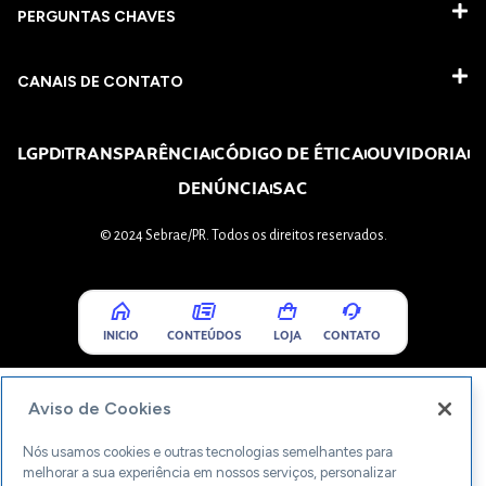
PERGUNTAS CHAVES​
CANAIS DE CONTATO
LGPD
TRANSPARÊNCIA
CÓDIGO DE ÉTICA
OUVIDORIA
DENÚNCIA
SAC
© 2024 Sebrae/PR. Todos os direitos reservados.
INICIO
CONTEÚDOS
LOJA
CONTATO
Aviso de Cookies
Nós usamos cookies e outras tecnologias semelhantes para
melhorar a sua experiência em nossos serviços, personalizar