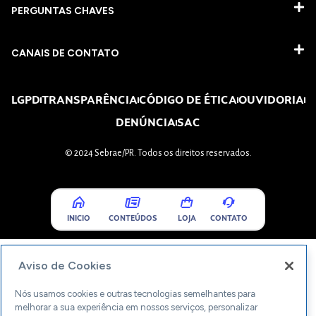
PERGUNTAS CHAVES​
CANAIS DE CONTATO
LGPD
TRANSPARÊNCIA
CÓDIGO DE ÉTICA
OUVIDORIA
DENÚNCIA
SAC
© 2024 Sebrae/PR. Todos os direitos reservados.
INICIO
CONTEÚDOS
LOJA
CONTATO
Aviso de Cookies
Nós usamos cookies e outras tecnologias semelhantes para
melhorar a sua experiência em nossos serviços, personalizar