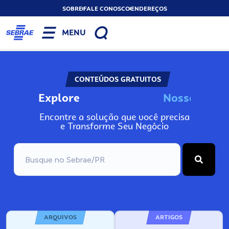
SOBRE
FALE CONOSCO
ENDEREÇOS
MENU
CONTEÚDOS GRATUITOS
Explore
N
o
s
s
o
s
I
n
f
o
Encontre a solução que você precisa
e Transforme Seu Negócio
ARQUIVOS
ARTIGOS