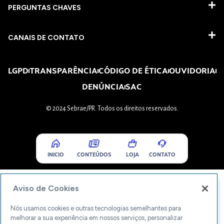
PERGUNTAS CHAVES​
CANAIS DE CONTATO
LGPD
TRANSPARÊNCIA
CÓDIGO DE ÉTICA
OUVIDORIA
DENÚNCIA
SAC
© 2024 Sebrae/PR. Todos os direitos reservados.
INICIO
CONTEÚDOS
LOJA
CONTATO
Aviso de Cookies
Nós usamos cookies e outras tecnologias semelhantes para
melhorar a sua experiência em nossos serviços, personalizar