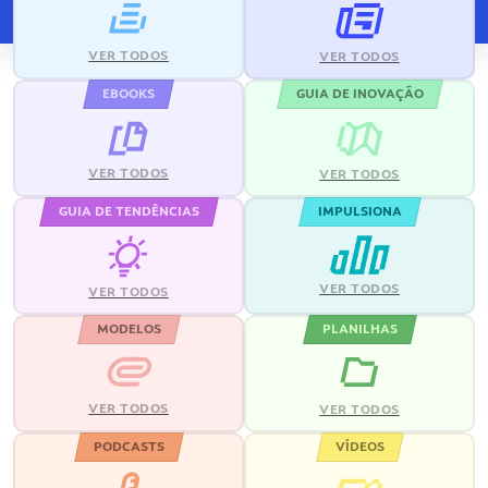
VER TODOS
VER TODOS
EBOOKS
GUIA DE INOVAÇÃO
VER TODOS
VER TODOS
GUIA DE TENDÊNCIAS
IMPULSIONA
VER TODOS
VER TODOS
MODELOS
PLANILHAS
VER TODOS
VER TODOS
PODCASTS
VÍDEOS