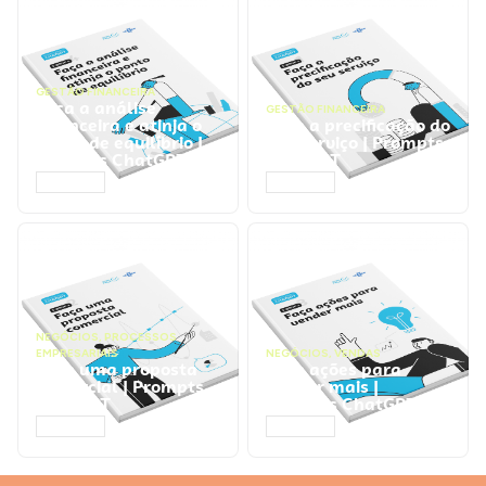
GESTÃO FINANCEIRA
Faça a análise
GESTÃO FINANCEIRA
financeira e atinja o
Faça a precificação do
ponto de equilíbrio |
seu serviço | Prompts
Prompts ChatGPT
ChatGPT
ACESSAR
ACESSAR
NEGÓCIOS
,
PROCESSOS
EMPRESARIAIS
NEGÓCIOS
,
VENDAS
Faça uma proposta
Faça ações para
comercial | Prompts
vender mais |
ChatGPT
Prompts ChatGPT
ACESSAR
ACESSAR