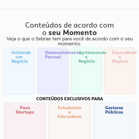
Conteúdos de acordo com
o
seu Momento
Veja o que o Sebrae tem para você de acordo com o seu
momento:
Iniciando
Desenvolvimento
Aprimorando
Expandindo
um
Pessoal
o
o
Negócio
Negócio
Negócio
CONTEÚDOS EXCLUSIVOS PARA
Para
Estudantes
Gestores
Startups
e
Públicos
Educadores