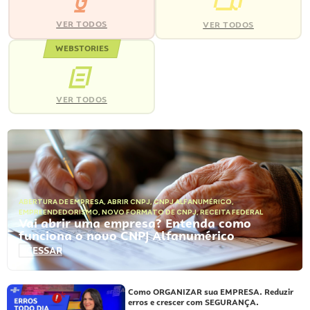
VER TODOS
VER TODOS
WEBSTORIES
VER TODOS
ABERTURA DE EMPRESA
,
ABRIR CNPJ
,
CNPJ ALFANUMÉRICO
,
EMPREENDEDORISMO
,
NOVO FORMATO DE CNPJ
,
RECEITA FEDERAL
Vai abrir uma empresa? Entenda como
funciona o novo CNPJ Alfanumérico
ACESSAR
Como ORGANIZAR sua EMPRESA. Reduzir
erros e crescer com SEGURANÇA.