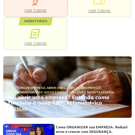
VER TODOS
VER TODOS
WEBSTORIES
VER TODOS
ABERTURA DE EMPRESA
,
ABRIR CNPJ
,
CNPJ ALFANUMÉRICO
,
EMPREENDEDORISMO
,
NOVO FORMATO DE CNPJ
,
RECEITA FEDERAL
Vai abrir uma empresa? Entenda como
funciona o novo CNPJ Alfanumérico
ACESSAR
Como ORGANIZAR sua EMPRESA. Reduzir
erros e crescer com SEGURANÇA.