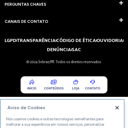
PERGUNTAS CHAVES​
CANAIS DE CONTATO
LGPD
TRANSPARÊNCIA
CÓDIGO DE ÉTICA
OUVIDORIA
DENÚNCIA
SAC
© 2024 Sebrae/PR. Todos os direitos reservados.
INICIO
CONTEÚDOS
LOJA
CONTATO
Aviso de Cookies
Nós usamos cookies e outras tecnologias semelhantes para
melhorar a sua experiência em nossos serviços, personalizar