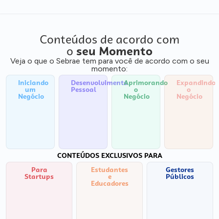
Conteúdos de acordo com
o
seu Momento
Veja o que o Sebrae tem para você de acordo com o seu
momento:
Iniciando
Desenvolvimento
Aprimorando
Expandindo
um
Pessoal
o
o
Negócio
Negócio
Negócio
CONTEÚDOS EXCLUSIVOS PARA
Para
Estudantes
Gestores
Startups
e
Públicos
Educadores