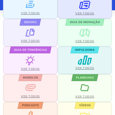
VER TODOS
VER TODOS
EBOOKS
GUIA DE INOVAÇÃO
VER TODOS
VER TODOS
GUIA DE TENDÊNCIAS
IMPULSIONA
VER TODOS
VER TODOS
MODELOS
PLANILHAS
VER TODOS
VER TODOS
PODCASTS
VÍDEOS