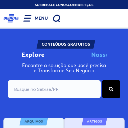
SOBRE
FALE CONOSCO
ENDEREÇOS
MENU
CONTEÚDOS GRATUITOS
Explore
N
o
s
s
o
s
I
n
f
o
Encontre a solução que você precisa
e Transforme Seu Negócio
ARQUIVOS
ARTIGOS