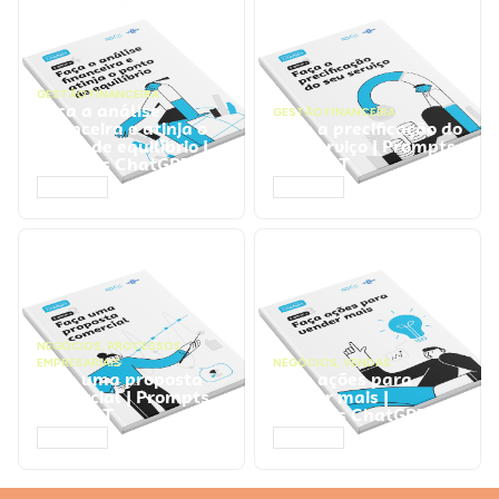
GESTÃO FINANCEIRA
Faça a análise
GESTÃO FINANCEIRA
financeira e atinja o
Faça a precificação do
ponto de equilíbrio |
seu serviço | Prompts
Prompts ChatGPT
ChatGPT
ACESSAR
ACESSAR
NEGÓCIOS
,
PROCESSOS
EMPRESARIAIS
NEGÓCIOS
,
VENDAS
Faça uma proposta
Faça ações para
comercial | Prompts
vender mais |
ChatGPT
Prompts ChatGPT
ACESSAR
ACESSAR