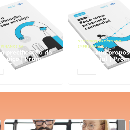
NEGÓCIOS
,
PROCESSOS
 FINANCEIRA
EMPRESARIAIS
 a precificação do
Faça uma propos
serviço | Prompts
comercial | Prom
tGPT
ChatGPT
AR
ACESSAR