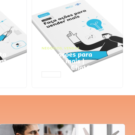
NEGÓCIOS
,
VENDAS
ta
Faça ações para
pts
vender mais |
Prompts ChatGPT
ACESSAR