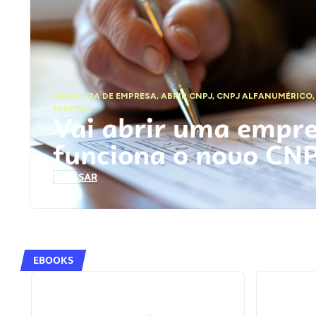
ABERTURA DE EMPRESA
,
ABRIR CNPJ
,
CNPJ ALFANUMÉRICO
FEDERAL
Vai abrir uma empr
funciona o novo CN
ACESSAR
EBOOKS