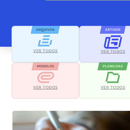
ARQUIVOS
ARTIGOS
VER TODOS
VER TODOS
MODELOS
PLANILHAS
VER TODOS
VER TODOS