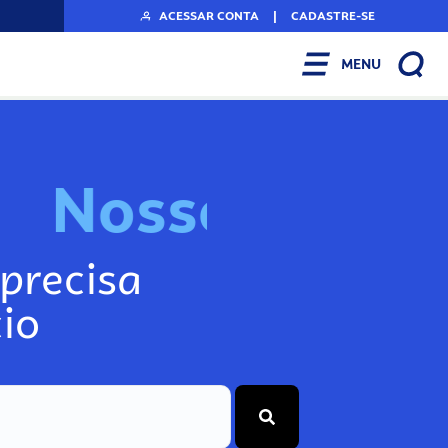
ACESSAR CONTA
|
CADASTRE-SE
MENU
N
o
s
s
o
s
I
n
f
o
g
precisa
io