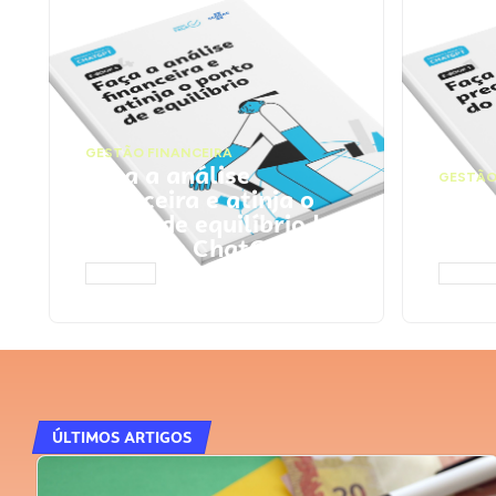
GESTÃO FINANCEIRA
Faça a análise
GESTÃO
financeira e atinja o
Faça
ponto de equilíbrio |
seu 
Prompts ChatGPT
Cha
ACESSAR
ACESS
ÚLTIMOS ARTIGOS