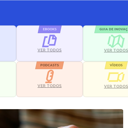
EBOOKS
GUIA DE INOVA
VER TODOS
VER TODO
PODCASTS
VÍDEOS
VER TODOS
VER TODO