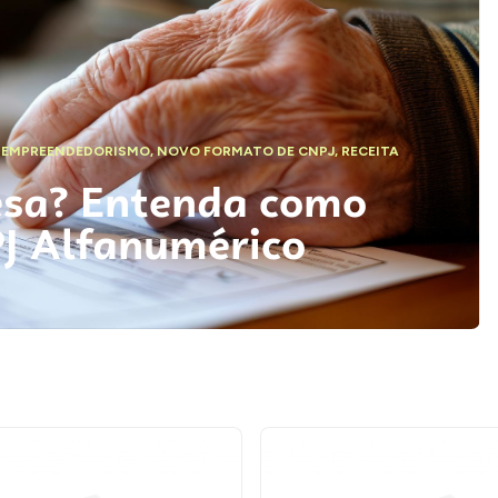
,
EMPREENDEDORISMO
,
NOVO FORMATO DE CNPJ
,
RECEITA
esa? Entenda como
PJ Alfanumérico