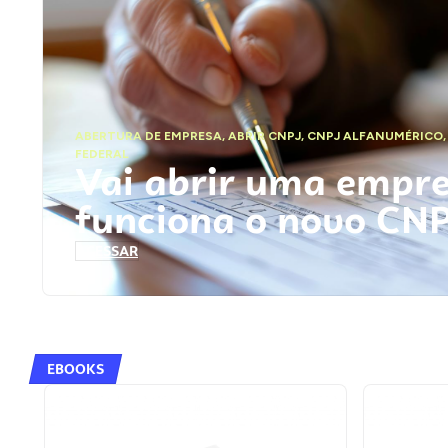
ABERTURA DE EMPRESA
,
ABRIR CNPJ
,
CNPJ ALFANUMÉRICO
FEDERAL
Vai abrir uma empr
funciona o novo CN
ACESSAR
EBOOKS