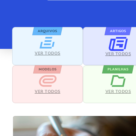
ARQUIVOS
ARTIGOS
VER TODOS
VER TODOS
MODELOS
PLANILHAS
VER TODOS
VER TODOS