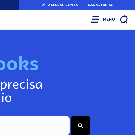
ACESSAR CONTA
|
CADASTRE-SE
MENU
N
o
s
s
o
s
A
r
q
s
k
o
precisa
io