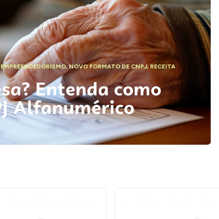
,
EMPREENDEDORISMO
,
NOVO FORMATO DE CNPJ
,
RECEITA
esa? Entenda como
PJ Alfanumérico