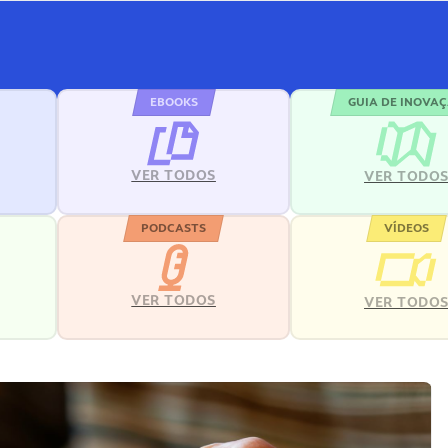
EBOOKS
GUIA DE INOVA
VER TODOS
VER TODO
PODCASTS
VÍDEOS
VER TODOS
VER TODO