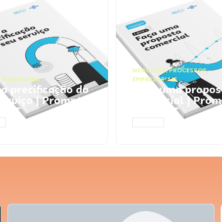
NEGÓCIOS
,
PROCESSOS
 FINANCEIRA
EMPRESARIAIS
 a precificação do
Faça uma propos
serviço | Prompts
comercial | Prom
tGPT
ChatGPT
AR
ACESSAR