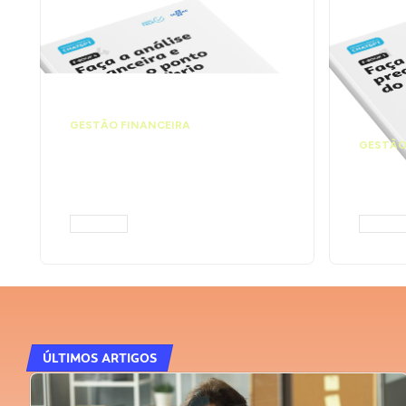
GESTÃO FINANCEIRA
Faça a análise
GESTÃO
financeira e atinja o
Faça
ponto de equilíbrio |
seu 
Prompts ChatGPT
Cha
ACESSAR
ACESS
ÚLTIMOS ARTIGOS