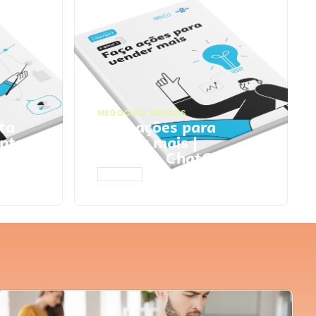
NEGÓCIOS
,
VENDAS
ta
Faça ações para
pts
vender mais |
Prompts ChatGPT
ACESSAR