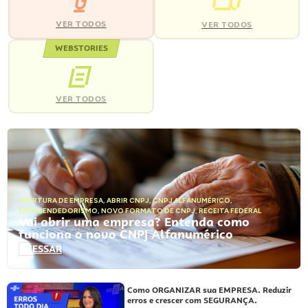
VER TODOS
VER TODOS
WEBSTORIES
VER TODOS
ABERTURA DE EMPRESA
,
ABRIR CNPJ
,
CNPJ ALFANUMÉRICO
,
EMPREENDEDORISMO
,
NOVO FORMATO DE CNPJ
,
RECEITA FEDERAL
Vai abrir uma empresa? Entenda como
funciona o novo CNPJ Alfanumérico
ACESSAR
Como ORGANIZAR sua EMPRESA. Reduzir
erros e crescer com SEGURANÇA.