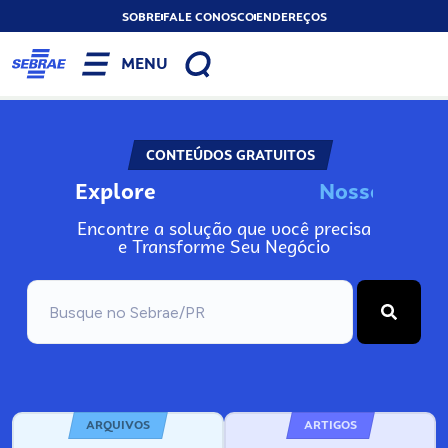
SOBRE
FALE CONOSCO
ENDEREÇOS
MENU
CONTEÚDOS GRATUITOS
Explore
N
o
s
s
o
s
I
n
f
o
Encontre a solução que você precisa
e Transforme Seu Negócio
ARQUIVOS
ARTIGOS