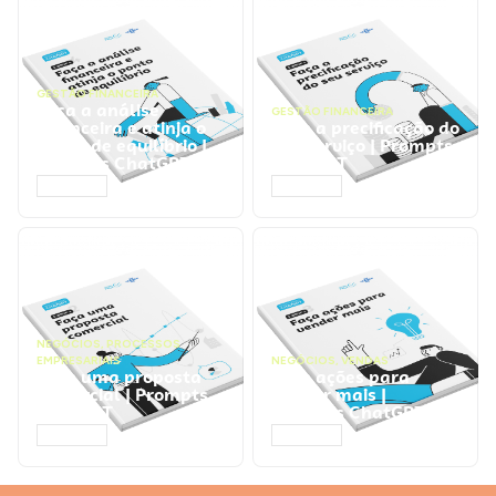
GESTÃO FINANCEIRA
Faça a análise
GESTÃO FINANCEIRA
financeira e atinja o
Faça a precificação do
ponto de equilíbrio |
seu serviço | Prompts
Prompts ChatGPT
ChatGPT
ACESSAR
ACESSAR
NEGÓCIOS
,
PROCESSOS
EMPRESARIAIS
NEGÓCIOS
,
VENDAS
Faça uma proposta
Faça ações para
comercial | Prompts
vender mais |
ChatGPT
Prompts ChatGPT
ACESSAR
ACESSAR