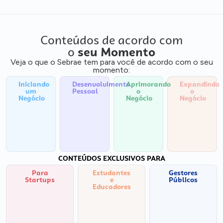
Conteúdos de acordo com
o
seu Momento
Veja o que o Sebrae tem para você de acordo com o seu
momento:
Iniciando
Desenvolvimento
Aprimorando
Expandindo
um
Pessoal
o
o
Negócio
Negócio
Negócio
CONTEÚDOS EXCLUSIVOS PARA
Para
Estudantes
Gestores
Startups
e
Públicos
Educadores