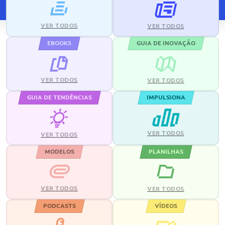
VER TODOS
VER TODOS
EBOOKS
GUIA DE INOVAÇÃO
VER TODOS
VER TODOS
GUIA DE TENDÊNCIAS
IMPULSIONA
VER TODOS
VER TODOS
MODELOS
PLANILHAS
VER TODOS
VER TODOS
PODCASTS
VÍDEOS