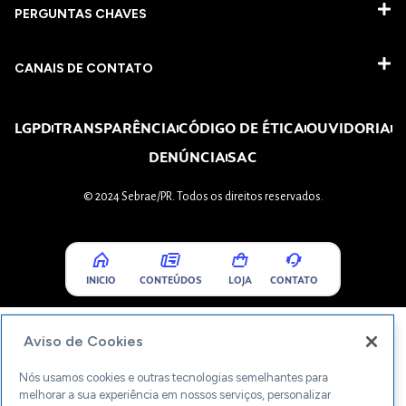
PERGUNTAS CHAVES​
CANAIS DE CONTATO
LGPD
TRANSPARÊNCIA
CÓDIGO DE ÉTICA
OUVIDORIA
DENÚNCIA
SAC
© 2024 Sebrae/PR. Todos os direitos reservados.
INICIO
CONTEÚDOS
LOJA
CONTATO
Aviso de Cookies
Nós usamos cookies e outras tecnologias semelhantes para
melhorar a sua experiência em nossos serviços, personalizar