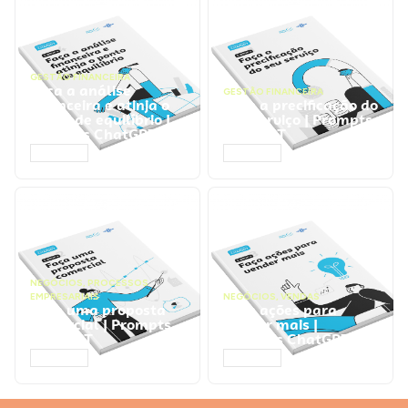
GESTÃO FINANCEIRA
Faça a análise
GESTÃO FINANCEIRA
financeira e atinja o
Faça a precificação do
ponto de equilíbrio |
seu serviço | Prompts
Prompts ChatGPT
ChatGPT
ACESSAR
ACESSAR
NEGÓCIOS
,
PROCESSOS
EMPRESARIAIS
NEGÓCIOS
,
VENDAS
Faça uma proposta
Faça ações para
comercial | Prompts
vender mais |
ChatGPT
Prompts ChatGPT
ACESSAR
ACESSAR