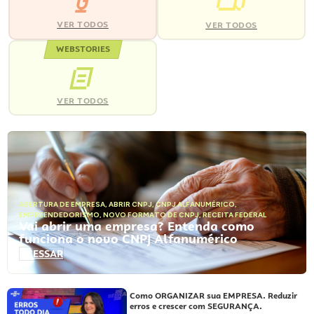
VER TODOS
VER TODOS
WEBSTORIES
VER TODOS
ABERTURA DE EMPRESA
,
ABRIR CNPJ
,
CNPJ ALFANUMÉRICO
,
EMPREENDEDORISMO
,
NOVO FORMATO DE CNPJ
,
RECEITA FEDERAL
Vai abrir uma empresa? Entenda como
funciona o novo CNPJ Alfanumérico
ACESSAR
Como ORGANIZAR sua EMPRESA. Reduzir
erros e crescer com SEGURANÇA.