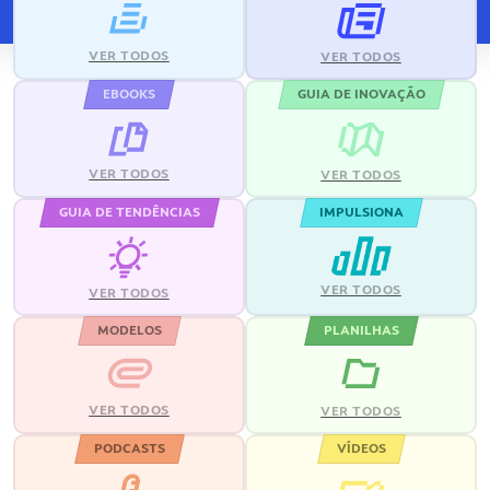
VER TODOS
VER TODOS
EBOOKS
GUIA DE INOVAÇÃO
VER TODOS
VER TODOS
GUIA DE TENDÊNCIAS
IMPULSIONA
VER TODOS
VER TODOS
MODELOS
PLANILHAS
VER TODOS
VER TODOS
PODCASTS
VÍDEOS