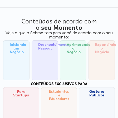
Conteúdos de acordo com
o
seu Momento
Veja o que o Sebrae tem para você de acordo com o seu
momento:
Iniciando
Desenvolvimento
Aprimorando
Expandindo
um
Pessoal
o
o
Negócio
Negócio
Negócio
CONTEÚDOS EXCLUSIVOS PARA
Para
Estudantes
Gestores
Startups
e
Públicos
Educadores