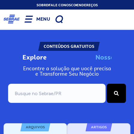
SOBRE
FALE CONOSCO
ENDEREÇOS
MENU
CONTEÚDOS GRATUITOS
Explore
N
o
s
s
o
s
I
n
f
Encontre a solução que você precisa
e Transforme Seu Negócio
ARQUIVOS
ARTIGOS