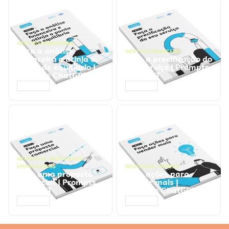
GESTÃO FINANCEIRA
Faça a análise
GESTÃO FINANCEIRA
financeira e atinja o
Faça a precificação do
ponto de equilíbrio |
seu serviço | Prompts
Prompts ChatGPT
ChatGPT
ACESSAR
ACESSAR
NEGÓCIOS
,
PROCESSOS
EMPRESARIAIS
NEGÓCIOS
,
VENDAS
Faça uma proposta
Faça ações para
comercial | Prompts
vender mais |
ChatGPT
Prompts ChatGPT
ACESSAR
ACESSAR