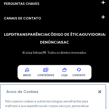
PERGUNTAS CHAVES​
CANAIS DE CONTATO
LGPD
TRANSPARÊNCIA
CÓDIGO DE ÉTICA
OUVIDORIA
DENÚNCIA
SAC
© 2024 Sebrae/PR. Todos os direitos reservados.
INICIO
CONTEÚDOS
LOJA
CONTATO
Aviso de Cookies
Nós usamos cookies e outras tecnologias semelhantes para
melhorar a sua experiência em nossos serviços, personalizar