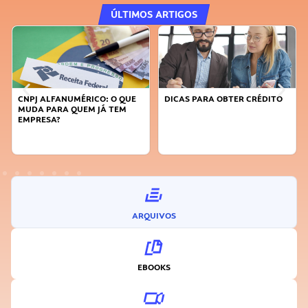
ÚLTIMOS ARTIGOS
: O QUE
DICAS PARA OBTER CRÉDITO
FAÇA A DIFERENÇA: SEJA
 TEM
SUSTENTÁVEL, SEJA
INOVADOR
ARQUIVOS
EBOOKS