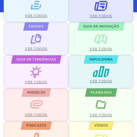
VER TODOS
VER TODOS
EBOOKS
GUIA DE INOVAÇÃO
VER TODOS
VER TODOS
GUIA DE TENDÊNCIAS
IMPULSIONA
VER TODOS
VER TODOS
MODELOS
PLANILHAS
VER TODOS
VER TODOS
PODCASTS
VÍDEOS