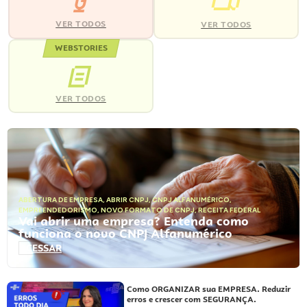
VER TODOS
VER TODOS
WEBSTORIES
VER TODOS
ABERTURA DE EMPRESA
,
ABRIR CNPJ
,
CNPJ ALFANUMÉRICO
,
EMPREENDEDORISMO
,
NOVO FORMATO DE CNPJ
,
RECEITA FEDERAL
Vai abrir uma empresa? Entenda como
funciona o novo CNPJ Alfanumérico
ACESSAR
Como ORGANIZAR sua EMPRESA. Reduzir
erros e crescer com SEGURANÇA.