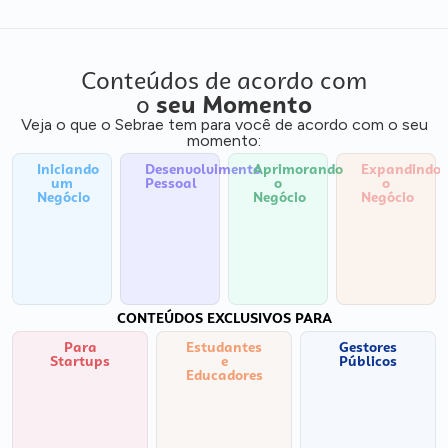
Conteúdos de acordo com
o
seu Momento
Veja o que o Sebrae tem para você de acordo com o seu
momento:
Iniciando
Desenvolvimento
Aprimorando
Expandindo
um
Pessoal
o
o
Negócio
Negócio
Negócio
CONTEÚDOS EXCLUSIVOS PARA
Para
Estudantes
Gestores
Startups
e
Públicos
Educadores