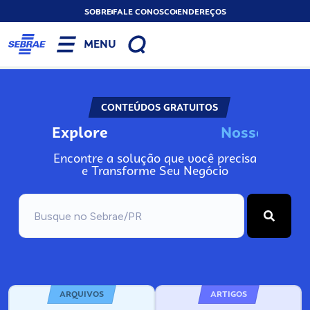
SOBRE
FALE CONOSCO
ENDEREÇOS
MENU
CONTEÚDOS GRATUITOS
Explore
N
o
s
s
o
s
A
Encontre a solução que você precisa
e Transforme Seu Negócio
ARQUIVOS
ARTIGOS