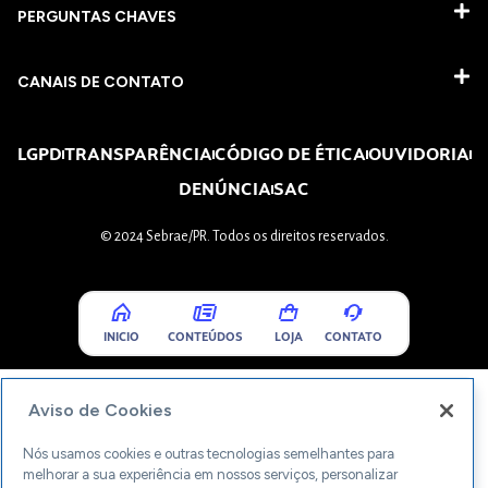
PERGUNTAS CHAVES​
CANAIS DE CONTATO
LGPD
TRANSPARÊNCIA
CÓDIGO DE ÉTICA
OUVIDORIA
DENÚNCIA
SAC
© 2024 Sebrae/PR. Todos os direitos reservados.
INICIO
CONTEÚDOS
LOJA
CONTATO
Aviso de Cookies
Nós usamos cookies e outras tecnologias semelhantes para
melhorar a sua experiência em nossos serviços, personalizar