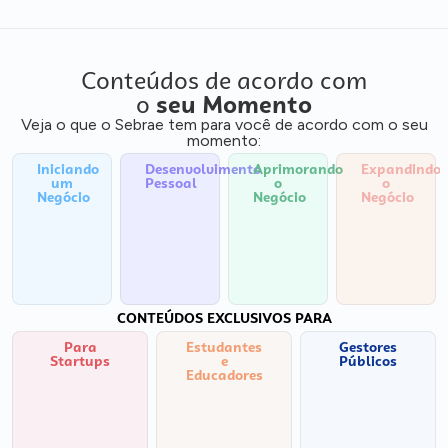
Conteúdos de acordo com
o
seu Momento
Veja o que o Sebrae tem para você de acordo com o seu
momento:
Iniciando
Desenvolvimento
Aprimorando
Expandindo
um
Pessoal
o
o
Negócio
Negócio
Negócio
CONTEÚDOS EXCLUSIVOS PARA
Para
Estudantes
Gestores
Startups
e
Públicos
Educadores