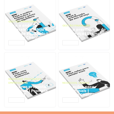
GESTÃO FINANCEIRA
Faça a análise
GESTÃO FINANCEIRA
financeira e atinja o
Faça a precificação do
ponto de equilíbrio |
seu serviço | Prompts
Prompts ChatGPT
ChatGPT
ACESSAR
ACESSAR
NEGÓCIOS
,
PROCESSOS
EMPRESARIAIS
NEGÓCIOS
,
VENDAS
Faça uma proposta
Faça ações para
comercial | Prompts
vender mais |
ChatGPT
Prompts ChatGPT
ACESSAR
ACESSAR