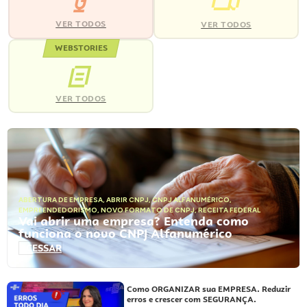
VER TODOS
VER TODOS
WEBSTORIES
VER TODOS
ABERTURA DE EMPRESA
,
ABRIR CNPJ
,
CNPJ ALFANUMÉRICO
,
EMPREENDEDORISMO
,
NOVO FORMATO DE CNPJ
,
RECEITA FEDERAL
Vai abrir uma empresa? Entenda como
funciona o novo CNPJ Alfanumérico
ACESSAR
Como ORGANIZAR sua EMPRESA. Reduzir
erros e crescer com SEGURANÇA.