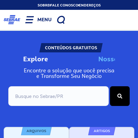
SOBRE
FALE CONOSCO
ENDEREÇOS
MENU
CONTEÚDOS GRATUITOS
Explore
N
o
s
s
o
s
A
n
Encontre a solução que você precisa
e Transforme Seu Negócio
ARQUIVOS
ARTIGOS