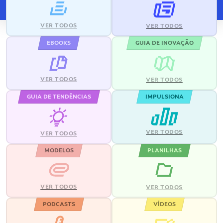
VER TODOS
VER TODOS
EBOOKS
GUIA DE INOVAÇÃO
VER TODOS
VER TODOS
GUIA DE TENDÊNCIAS
IMPULSIONA
VER TODOS
VER TODOS
MODELOS
PLANILHAS
VER TODOS
VER TODOS
PODCASTS
VÍDEOS