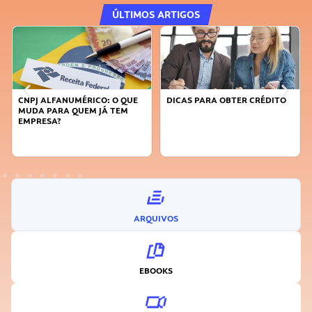
ÚLTIMOS ARTIGOS
O QUE
DICAS PARA OBTER CRÉDITO
FAÇA A DIFERENÇA: SEJA
TEM
SUSTENTÁVEL, SEJA
INOVADOR
ARQUIVOS
EBOOKS