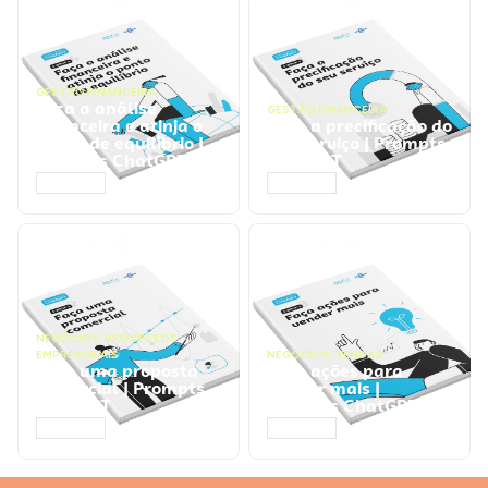
GESTÃO FINANCEIRA
Faça a análise
GESTÃO FINANCEIRA
financeira e atinja o
Faça a precificação do
ponto de equilíbrio |
seu serviço | Prompts
Prompts ChatGPT
ChatGPT
ACESSAR
ACESSAR
NEGÓCIOS
,
PROCESSOS
EMPRESARIAIS
NEGÓCIOS
,
VENDAS
Faça uma proposta
Faça ações para
comercial | Prompts
vender mais |
ChatGPT
Prompts ChatGPT
ACESSAR
ACESSAR