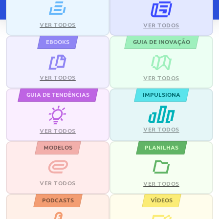
VER TODOS
VER TODOS
EBOOKS
GUIA DE INOVAÇÃO
VER TODOS
VER TODOS
GUIA DE TENDÊNCIAS
IMPULSIONA
VER TODOS
VER TODOS
MODELOS
PLANILHAS
VER TODOS
VER TODOS
PODCASTS
VÍDEOS