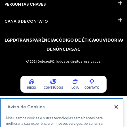
PERGUNTAS CHAVES​
CANAIS DE CONTATO
LGPD
TRANSPARÊNCIA
CÓDIGO DE ÉTICA
OUVIDORIA
DENÚNCIA
SAC
© 2024 Sebrae/PR. Todos os direitos reservados.
INICIO
CONTEÚDOS
LOJA
CONTATO
Aviso de Cookies
Nós usamos cookies e outras tecnologias semelhantes para
melhorar a sua experiência em nossos serviços, personalizar