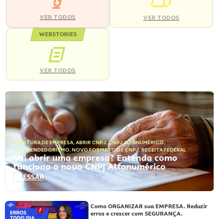
VER TODOS
VER TODOS
WEBSTORIES
VER TODOS
ABERTURA DE EMPRESA
,
ABRIR CNPJ
,
CNPJ ALFANUMÉRICO
,
EMPREENDEDORISMO
,
NOVO FORMATO DE CNPJ
,
RECEITA FEDERAL
Vai abrir uma empresa? Entenda como
funciona o novo CNPJ Alfanumérico
ACESSAR
Como ORGANIZAR sua EMPRESA. Reduzir
erros e crescer com SEGURANÇA.