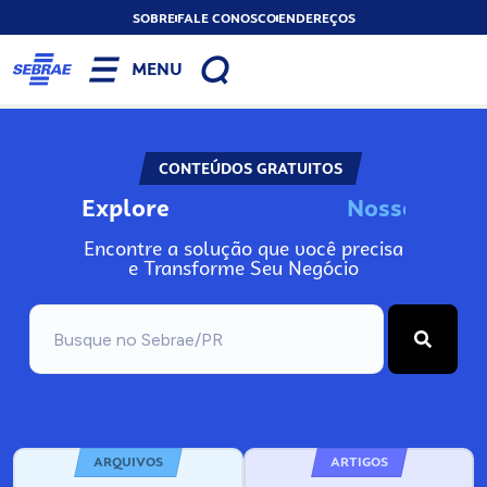
SOBRE
FALE CONOSCO
ENDEREÇOS
MENU
CONTEÚDOS GRATUITOS
Explore
N
o
s
s
o
s
I
n
f
o
Encontre a solução que você precisa
e Transforme Seu Negócio
ARQUIVOS
ARTIGOS