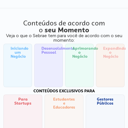
Conteúdos de acordo com
o
seu Momento
Veja o que o Sebrae tem para você de acordo com o seu
momento:
Iniciando
Desenvolvimento
Aprimorando
Expandindo
um
Pessoal
o
o
Negócio
Negócio
Negócio
CONTEÚDOS EXCLUSIVOS PARA
Para
Estudantes
Gestores
Startups
e
Públicos
Educadores