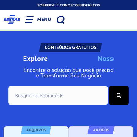
SOBRE
FALE CONOSCO
ENDEREÇOS
MENU
CONTEÚDOS GRATUITOS
Explore
N
o
s
s
o
s
I
n
f
o
Encontre a solução que você precisa
e Transforme Seu Negócio
ARQUIVOS
ARTIGOS