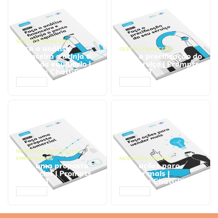
GESTÃO FINANCEIRA
Faça a análise
GESTÃO FINANCEIRA
financeira e atinja o
Faça a precificação do
ponto de equilíbrio |
seu serviço | Prompts
Prompts ChatGPT
ChatGPT
ACESSAR
ACESSAR
NEGÓCIOS
,
PROCESSOS
EMPRESARIAIS
NEGÓCIOS
,
VENDAS
Faça uma proposta
Faça ações para
comercial | Prompts
vender mais |
ChatGPT
Prompts ChatGPT
ACESSAR
ACESSAR