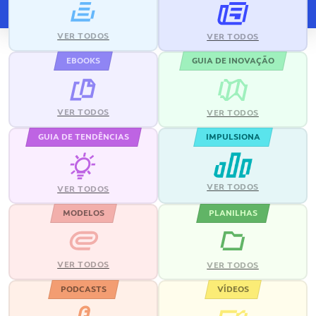
VER TODOS
VER TODOS
EBOOKS
GUIA DE INOVAÇÃO
VER TODOS
VER TODOS
GUIA DE TENDÊNCIAS
IMPULSIONA
VER TODOS
VER TODOS
MODELOS
PLANILHAS
VER TODOS
VER TODOS
PODCASTS
VÍDEOS