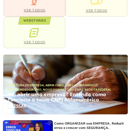
VER TODOS
VER TODOS
WEBSTORIES
VER TODOS
ABERTURA DE EMPRESA
,
ABRIR CNPJ
,
CNPJ ALFANUMÉRICO
,
EMPREENDEDORISMO
,
NOVO FORMATO DE CNPJ
,
RECEITA FEDERAL
Vai abrir uma empresa? Entenda como
funciona o novo CNPJ Alfanumérico
ACESSAR
Como ORGANIZAR sua EMPRESA. Reduzir
erros e crescer com SEGURANÇA.