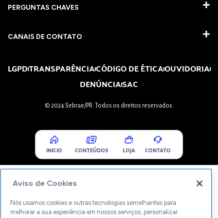
PERGUNTAS CHAVES​
CANAIS DE CONTATO
LGPD
TRANSPARÊNCIA
CÓDIGO DE ÉTICA
OUVIDORIA
DENÚNCIA
SAC
© 2024 Sebrae/PR. Todos os direitos reservados.
INICIO
CONTEÚDOS
LOJA
CONTATO
Aviso de Cookies
Nós usamos cookies e outras tecnologias semelhantes para
melhorar a sua experiência em nossos serviços, personalizar