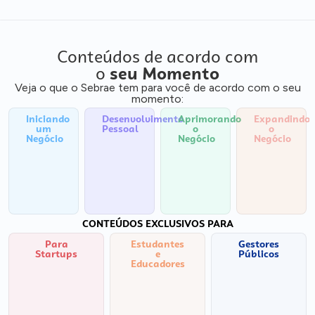
Conteúdos de acordo com
o
seu Momento
Veja o que o Sebrae tem para você de acordo com o seu
momento:
Iniciando
Desenvolvimento
Aprimorando
Expandindo
um
Pessoal
o
o
Negócio
Negócio
Negócio
CONTEÚDOS EXCLUSIVOS PARA
Para
Estudantes
Gestores
Startups
e
Públicos
Educadores