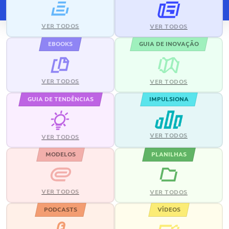
VER TODOS
VER TODOS
EBOOKS
GUIA DE INOVAÇÃO
VER TODOS
VER TODOS
GUIA DE TENDÊNCIAS
IMPULSIONA
VER TODOS
VER TODOS
MODELOS
PLANILHAS
VER TODOS
VER TODOS
PODCASTS
VÍDEOS