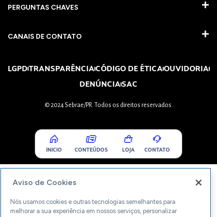
PERGUNTAS CHAVES​
CANAIS DE CONTATO
LGPD
TRANSPARÊNCIA
CÓDIGO DE ÉTICA
OUVIDORIA
DENÚNCIA
SAC
© 2024 Sebrae/PR. Todos os direitos reservados.
INICIO
CONTEÚDOS
LOJA
CONTATO
Aviso de Cookies
Nós usamos cookies e outras tecnologias semelhantes para
melhorar a sua experiência em nossos serviços, personalizar