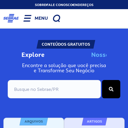
SOBRE
FALE CONOSCO
ENDEREÇOS
MENU
CONTEÚDOS GRATUITOS
Explore
N
o
s
s
o
s
I
n
f
Encontre a solução que você precisa
e Transforme Seu Negócio
ARQUIVOS
ARTIGOS