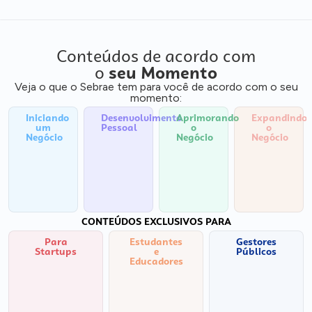
Conteúdos de acordo com
o
seu Momento
Veja o que o Sebrae tem para você de acordo com o seu
momento:
Iniciando
Desenvolvimento
Aprimorando
Expandindo
um
Pessoal
o
o
Negócio
Negócio
Negócio
CONTEÚDOS EXCLUSIVOS PARA
Para
Estudantes
Gestores
Startups
e
Públicos
Educadores