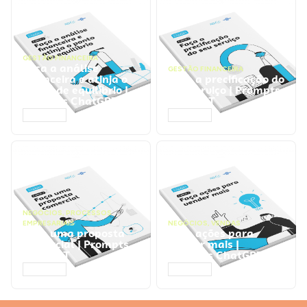
GESTÃO FINANCEIRA
Faça a análise
GESTÃO FINANCEIRA
financeira e atinja o
Faça a precificação do
ponto de equilíbrio |
seu serviço | Prompts
Prompts ChatGPT
ChatGPT
ACESSAR
ACESSAR
NEGÓCIOS
,
PROCESSOS
EMPRESARIAIS
NEGÓCIOS
,
VENDAS
Faça uma proposta
Faça ações para
comercial | Prompts
vender mais |
ChatGPT
Prompts ChatGPT
ACESSAR
ACESSAR