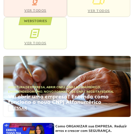
VER TODOS
VER TODOS
WEBSTORIES
VER TODOS
ABERTURA DE EMPRESA
,
ABRIR CNPJ
,
CNPJ ALFANUMÉRICO
,
EMPREENDEDORISMO
,
NOVO FORMATO DE CNPJ
,
RECEITA FEDERAL
Vai abrir uma empresa? Entenda como
funciona o novo CNPJ Alfanumérico
ACESSAR
Como ORGANIZAR sua EMPRESA. Reduzir
erros e crescer com SEGURANÇA.