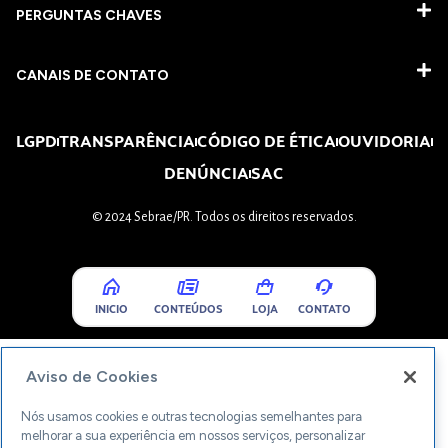
PERGUNTAS CHAVES​
CANAIS DE CONTATO
LGPD
TRANSPARÊNCIA
CÓDIGO DE ÉTICA
OUVIDORIA
DENÚNCIA
SAC
© 2024 Sebrae/PR. Todos os direitos reservados.
INICIO
CONTEÚDOS
LOJA
CONTATO
Aviso de Cookies
Nós usamos cookies e outras tecnologias semelhantes para
melhorar a sua experiência em nossos serviços, personalizar