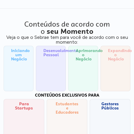
Conteúdos de acordo com
o
seu Momento
Veja o que o Sebrae tem para você de acordo com o seu
momento:
Iniciando
Desenvolvimento
Aprimorando
Expandindo
um
Pessoal
o
o
Negócio
Negócio
Negócio
CONTEÚDOS EXCLUSIVOS PARA
Para
Estudantes
Gestores
Startups
e
Públicos
Educadores