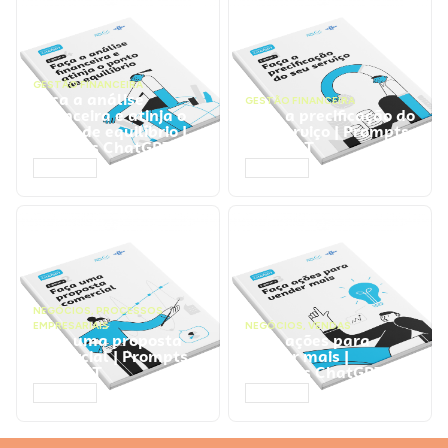
GESTÃO FINANCEIRA
Faça a análise
GESTÃO FINANCEIRA
financeira e atinja o
Faça a precificação do
ponto de equilíbrio |
seu serviço | Prompts
Prompts ChatGPT
ChatGPT
ACESSAR
ACESSAR
NEGÓCIOS
,
PROCESSOS
EMPRESARIAIS
NEGÓCIOS
,
VENDAS
Faça uma proposta
Faça ações para
comercial | Prompts
vender mais |
ChatGPT
Prompts ChatGPT
ACESSAR
ACESSAR