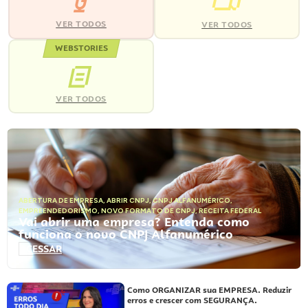
VER TODOS
VER TODOS
WEBSTORIES
VER TODOS
ABERTURA DE EMPRESA
,
ABRIR CNPJ
,
CNPJ ALFANUMÉRICO
,
EMPREENDEDORISMO
,
NOVO FORMATO DE CNPJ
,
RECEITA FEDERAL
Vai abrir uma empresa? Entenda como
funciona o novo CNPJ Alfanumérico
ACESSAR
Como ORGANIZAR sua EMPRESA. Reduzir
erros e crescer com SEGURANÇA.