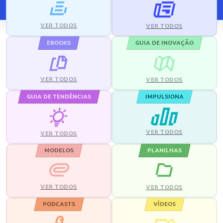
VER TODOS
VER TODOS
EBOOKS
GUIA DE INOVAÇÃO
VER TODOS
VER TODOS
GUIA DE TENDÊNCIAS
IMPULSIONA
VER TODOS
VER TODOS
MODELOS
PLANILHAS
VER TODOS
VER TODOS
PODCASTS
VÍDEOS