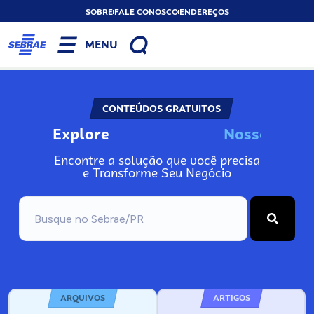
SOBRE
FALE CONOSCO
ENDEREÇOS
MENU
CONTEÚDOS GRATUITOS
Explore
N
o
s
s
o
s
I
n
f
o
Encontre a solução que você precisa
e Transforme Seu Negócio
ARQUIVOS
ARTIGOS