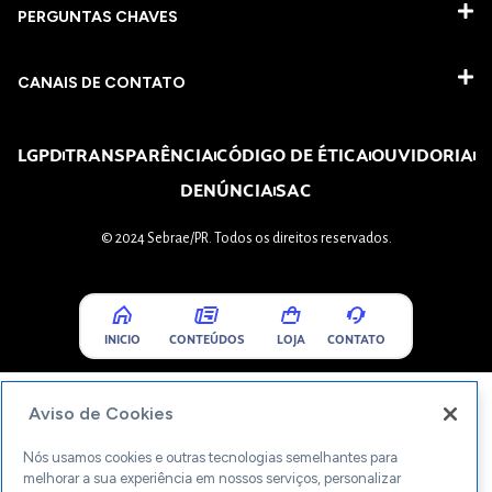
PERGUNTAS CHAVES​
CANAIS DE CONTATO
LGPD
TRANSPARÊNCIA
CÓDIGO DE ÉTICA
OUVIDORIA
DENÚNCIA
SAC
© 2024 Sebrae/PR. Todos os direitos reservados.
INICIO
CONTEÚDOS
LOJA
CONTATO
Aviso de Cookies
Nós usamos cookies e outras tecnologias semelhantes para
melhorar a sua experiência em nossos serviços, personalizar