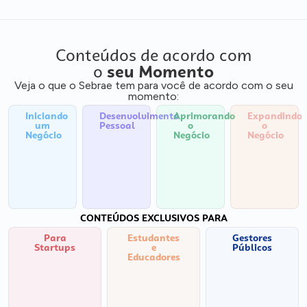
Conteúdos de acordo com
o
seu Momento
Veja o que o Sebrae tem para você de acordo com o seu
momento:
Iniciando
Desenvolvimento
Aprimorando
Expandindo
um
Pessoal
o
o
Negócio
Negócio
Negócio
CONTEÚDOS EXCLUSIVOS PARA
Para
Estudantes
Gestores
Startups
e
Públicos
Educadores