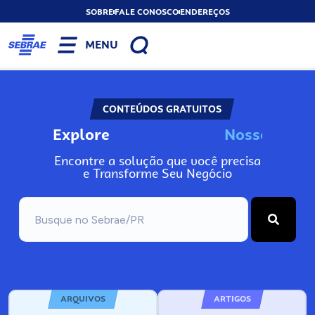
SOBRE
FALE CONOSCO
ENDEREÇOS
MENU
CONTEÚDOS GRATUITOS
Explore
N
o
s
s
o
s
I
n
f
o
Encontre a solução que você precisa
e Transforme Seu Negócio
ARQUIVOS
ARTIGOS