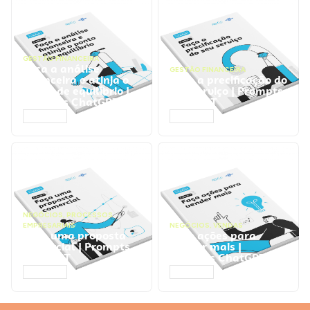
GESTÃO FINANCEIRA
Faça a análise
GESTÃO FINANCEIRA
financeira e atinja o
Faça a precificação do
ponto de equilíbrio |
seu serviço | Prompts
Prompts ChatGPT
ChatGPT
ACESSAR
ACESSAR
NEGÓCIOS
,
PROCESSOS
EMPRESARIAIS
NEGÓCIOS
,
VENDAS
Faça uma proposta
Faça ações para
comercial | Prompts
vender mais |
ChatGPT
Prompts ChatGPT
ACESSAR
ACESSAR