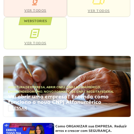
VER TODOS
VER TODOS
WEBSTORIES
VER TODOS
ABERTURA DE EMPRESA
,
ABRIR CNPJ
,
CNPJ ALFANUMÉRICO
,
EMPREENDEDORISMO
,
NOVO FORMATO DE CNPJ
,
RECEITA FEDERAL
Vai abrir uma empresa? Entenda como
funciona o novo CNPJ Alfanumérico
ACESSAR
Como ORGANIZAR sua EMPRESA. Reduzir
erros e crescer com SEGURANÇA.