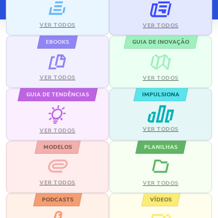
VER TODOS
VER TODOS
EBOOKS
GUIA DE INOVAÇÃO
VER TODOS
VER TODOS
GUIA DE TENDÊNCIAS
IMPULSIONA
VER TODOS
VER TODOS
MODELOS
PLANILHAS
VER TODOS
VER TODOS
PODCASTS
VÍDEOS