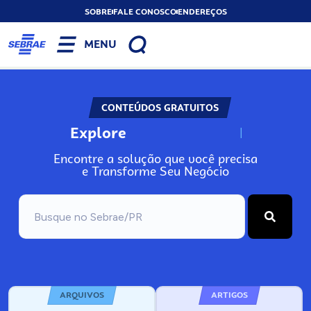
SOBRE
FALE CONOSCO
ENDEREÇOS
MENU
CONTEÚDOS GRATUITOS
Explore
N
o
s
s
o
s
A
Encontre a solução que você precisa
e Transforme Seu Negócio
ARQUIVOS
ARTIGOS