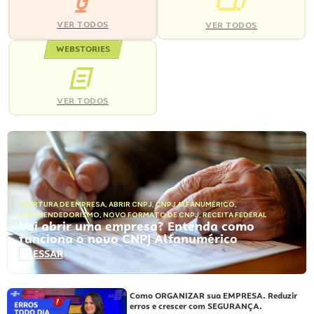
VER TODOS
VER TODOS
WEBSTORIES
VER TODOS
ABERTURA DE EMPRESA
,
ABRIR CNPJ
,
CNPJ ALFANUMÉRICO
,
EMPREENDEDORISMO
,
NOVO FORMATO DE CNPJ
,
RECEITA FEDERAL
Vai abrir uma empresa? Entenda como
funciona o novo CNPJ Alfanumérico
ACESSAR
Como ORGANIZAR sua EMPRESA. Reduzir
erros e crescer com SEGURANÇA.