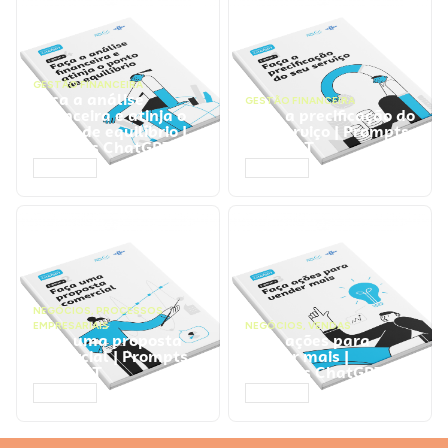
GESTÃO FINANCEIRA
Faça a análise
GESTÃO FINANCEIRA
financeira e atinja o
Faça a precificação do
ponto de equilíbrio |
seu serviço | Prompts
Prompts ChatGPT
ChatGPT
ACESSAR
ACESSAR
NEGÓCIOS
,
PROCESSOS
EMPRESARIAIS
NEGÓCIOS
,
VENDAS
Faça uma proposta
Faça ações para
comercial | Prompts
vender mais |
ChatGPT
Prompts ChatGPT
ACESSAR
ACESSAR