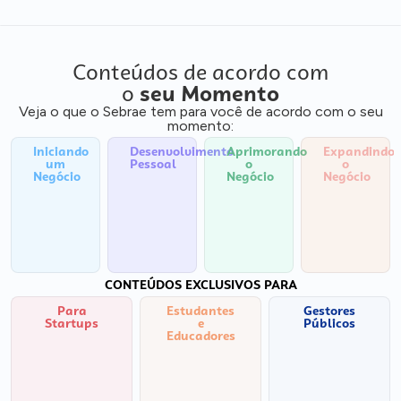
Conteúdos de acordo com
o
seu Momento
Veja o que o Sebrae tem para você de acordo com o seu
momento:
Iniciando
Desenvolvimento
Aprimorando
Expandindo
um
Pessoal
o
o
Negócio
Negócio
Negócio
CONTEÚDOS EXCLUSIVOS PARA
Para
Estudantes
Gestores
Startups
e
Públicos
Educadores