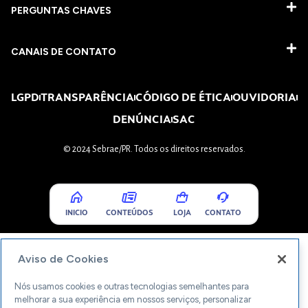
PERGUNTAS CHAVES​
CANAIS DE CONTATO
LGPD
TRANSPARÊNCIA
CÓDIGO DE ÉTICA
OUVIDORIA
DENÚNCIA
SAC
© 2024 Sebrae/PR. Todos os direitos reservados.
INICIO
CONTEÚDOS
LOJA
CONTATO
Aviso de Cookies
Nós usamos cookies e outras tecnologias semelhantes para
melhorar a sua experiência em nossos serviços, personalizar