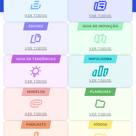
VER TODOS
VER TODOS
EBOOKS
GUIA DE INOVAÇÃO
VER TODOS
VER TODOS
GUIA DE TENDÊNCIAS
IMPULSIONA
VER TODOS
VER TODOS
MODELOS
PLANILHAS
VER TODOS
VER TODOS
PODCASTS
VÍDEOS