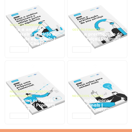
GESTÃO FINANCEIRA
Faça a análise
GESTÃO FINANCEIRA
financeira e atinja o
Faça a precificação do
ponto de equilíbrio |
seu serviço | Prompts
Prompts ChatGPT
ChatGPT
ACESSAR
ACESSAR
NEGÓCIOS
,
PROCESSOS
EMPRESARIAIS
NEGÓCIOS
,
VENDAS
Faça uma proposta
Faça ações para
comercial | Prompts
vender mais |
ChatGPT
Prompts ChatGPT
ACESSAR
ACESSAR