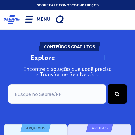
SOBRE
FALE CONOSCO
ENDEREÇOS
MENU
CONTEÚDOS GRATUITOS
Explore
N
o
s
s
o
s
A
Encontre a solução que você precisa
e Transforme Seu Negócio
ARQUIVOS
ARTIGOS