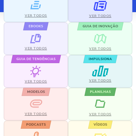
VER TODOS
VER TODOS
EBOOKS
GUIA DE INOVAÇÃO
VER TODOS
VER TODOS
GUIA DE TENDÊNCIAS
IMPULSIONA
VER TODOS
VER TODOS
MODELOS
PLANILHAS
VER TODOS
VER TODOS
PODCASTS
VÍDEOS