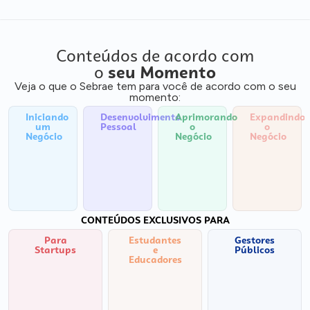
Conteúdos de acordo com
o
seu Momento
Veja o que o Sebrae tem para você de acordo com o seu
momento:
Iniciando
Desenvolvimento
Aprimorando
Expandindo
um
Pessoal
o
o
Negócio
Negócio
Negócio
CONTEÚDOS EXCLUSIVOS PARA
Para
Estudantes
Gestores
Startups
e
Públicos
Educadores