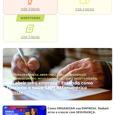
VER TODOS
VER TODOS
WEBSTORIES
VER TODOS
ABERTURA DE EMPRESA
,
ABRIR CNPJ
,
CNPJ ALFANUMÉRICO
,
EMPREENDEDORISMO
,
NOVO FORMATO DE CNPJ
,
RECEITA FEDERAL
Vai abrir uma empresa? Entenda como
funciona o novo CNPJ Alfanumérico
ACESSAR
Como ORGANIZAR sua EMPRESA. Reduzir
erros e crescer com SEGURANÇA.