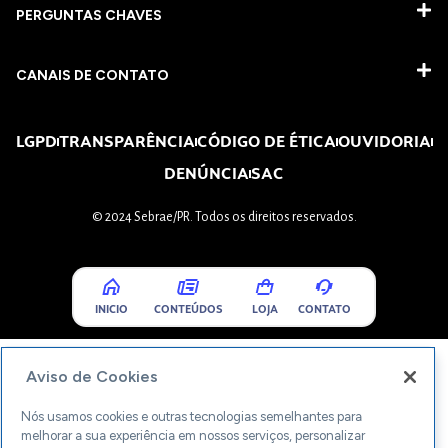
PERGUNTAS CHAVES​
CANAIS DE CONTATO
LGPD
TRANSPARÊNCIA
CÓDIGO DE ÉTICA
OUVIDORIA
DENÚNCIA
SAC
© 2024 Sebrae/PR. Todos os direitos reservados.
INICIO
CONTEÚDOS
LOJA
CONTATO
Aviso de Cookies
Nós usamos cookies e outras tecnologias semelhantes para
melhorar a sua experiência em nossos serviços, personalizar