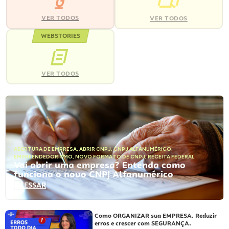
VER TODOS
VER TODOS
WEBSTORIES
VER TODOS
ABERTURA DE EMPRESA
,
ABRIR CNPJ
,
CNPJ ALFANUMÉRICO
,
EMPREENDEDORISMO
,
NOVO FORMATO DE CNPJ
,
RECEITA FEDERAL
Vai abrir uma empresa? Entenda como
funciona o novo CNPJ Alfanumérico
ACESSAR
Como ORGANIZAR sua EMPRESA. Reduzir
erros e crescer com SEGURANÇA.