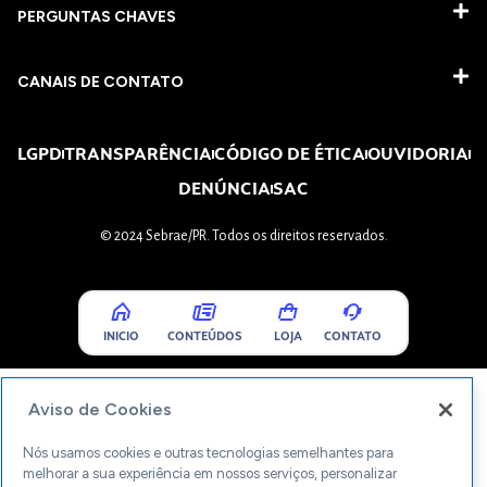
PERGUNTAS CHAVES​
CANAIS DE CONTATO
LGPD
TRANSPARÊNCIA
CÓDIGO DE ÉTICA
OUVIDORIA
DENÚNCIA
SAC
© 2024 Sebrae/PR. Todos os direitos reservados.
INICIO
CONTEÚDOS
LOJA
CONTATO
Aviso de Cookies
Nós usamos cookies e outras tecnologias semelhantes para
melhorar a sua experiência em nossos serviços, personalizar