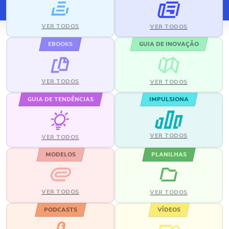
VER TODOS
VER TODOS
EBOOKS
GUIA DE INOVAÇÃO
VER TODOS
VER TODOS
GUIA DE TENDÊNCIAS
IMPULSIONA
VER TODOS
VER TODOS
MODELOS
PLANILHAS
VER TODOS
VER TODOS
PODCASTS
VÍDEOS