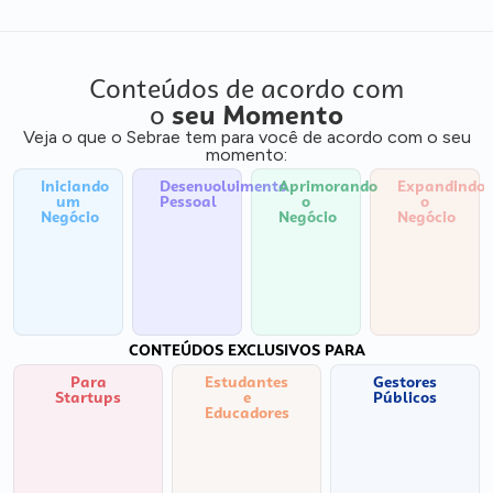
Conteúdos de acordo com
o
seu Momento
Veja o que o Sebrae tem para você de acordo com o seu
momento:
Iniciando
Desenvolvimento
Aprimorando
Expandindo
um
Pessoal
o
o
Negócio
Negócio
Negócio
CONTEÚDOS EXCLUSIVOS PARA
Para
Estudantes
Gestores
Startups
e
Públicos
Educadores