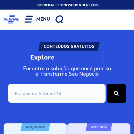
SOBRE
FALE CONOSCO
ENDEREÇOS
MENU
CONTEÚDOS GRATUITOS
Explore
N
o
s
s
o
s
A
Encontre a solução que você precisa
e Transforme Seu Negócio
ARQUIVOS
ARTIGOS