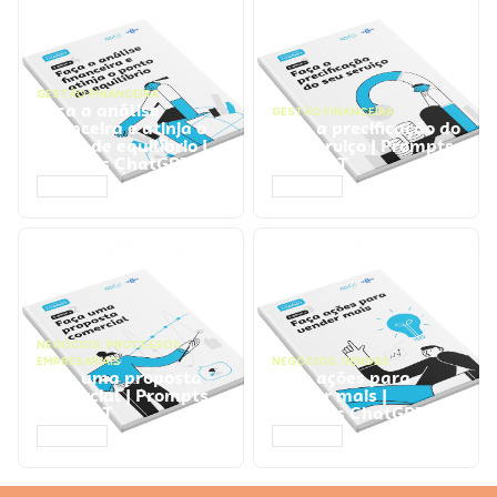
GESTÃO FINANCEIRA
Faça a análise
GESTÃO FINANCEIRA
financeira e atinja o
Faça a precificação do
ponto de equilíbrio |
seu serviço | Prompts
Prompts ChatGPT
ChatGPT
ACESSAR
ACESSAR
NEGÓCIOS
,
PROCESSOS
EMPRESARIAIS
NEGÓCIOS
,
VENDAS
Faça uma proposta
Faça ações para
comercial | Prompts
vender mais |
ChatGPT
Prompts ChatGPT
ACESSAR
ACESSAR