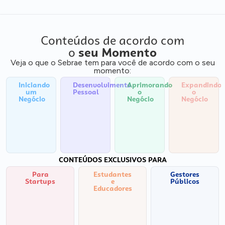
Conteúdos de acordo com
o
seu Momento
Veja o que o Sebrae tem para você de acordo com o seu
momento:
Iniciando
Desenvolvimento
Aprimorando
Expandindo
um
Pessoal
o
o
Negócio
Negócio
Negócio
CONTEÚDOS EXCLUSIVOS PARA
Para
Estudantes
Gestores
Startups
e
Públicos
Educadores