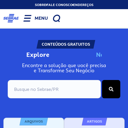
SOBRE
FALE CONOSCO
ENDEREÇOS
MENU
CONTEÚDOS GRATUITOS
Explore
N
o
s
s
o
s
A
Encontre a solução que você precisa
e Transforme Seu Negócio
ARQUIVOS
ARTIGOS