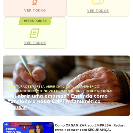
VER TODOS
VER TODOS
WEBSTORIES
VER TODOS
ABERTURA DE EMPRESA
,
ABRIR CNPJ
,
CNPJ ALFANUMÉRICO
,
EMPREENDEDORISMO
,
NOVO FORMATO DE CNPJ
,
RECEITA FEDERAL
Vai abrir uma empresa? Entenda como
funciona o novo CNPJ Alfanumérico
ACESSAR
Como ORGANIZAR sua EMPRESA. Reduzir
erros e crescer com SEGURANÇA.