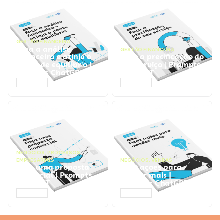
GESTÃO FINANCEIRA
Faça a análise
GESTÃO FINANCEIRA
financeira e atinja o
Faça a precificação do
ponto de equilíbrio |
seu serviço | Prompts
Prompts ChatGPT
ChatGPT
ACESSAR
ACESSAR
NEGÓCIOS
,
PROCESSOS
EMPRESARIAIS
NEGÓCIOS
,
VENDAS
Faça uma proposta
Faça ações para
comercial | Prompts
vender mais |
ChatGPT
Prompts ChatGPT
ACESSAR
ACESSAR