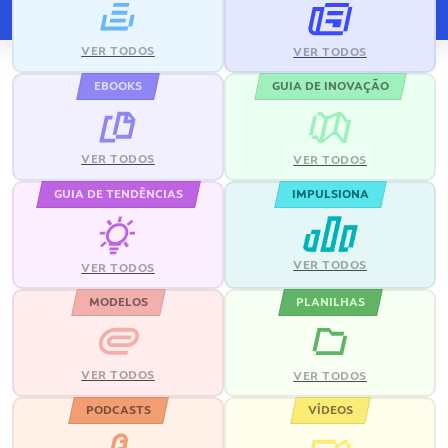
VER TODOS
VER TODOS
EBOOKS
GUIA DE INOVAÇÃO
VER TODOS
VER TODOS
GUIA DE TENDÊNCIAS
IMPULSIONA
VER TODOS
VER TODOS
MODELOS
PLANILHAS
VER TODOS
VER TODOS
PODCASTS
VÍDEOS