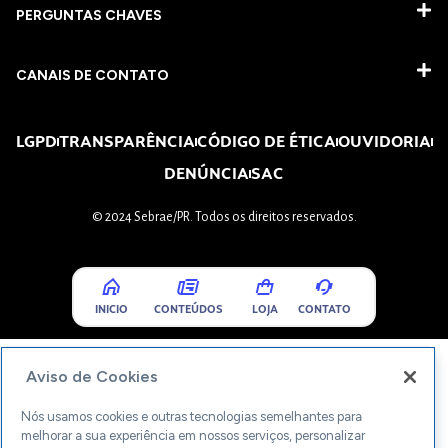
PERGUNTAS CHAVES​
CANAIS DE CONTATO
LGPD
TRANSPARÊNCIA
CÓDIGO DE ÉTICA
OUVIDORIA
DENÚNCIA
SAC
© 2024 Sebrae/PR. Todos os direitos reservados.
INICIO
CONTEÚDOS
LOJA
CONTATO
Aviso de Cookies
Nós usamos cookies e outras tecnologias semelhantes para
melhorar a sua experiência em nossos serviços, personalizar