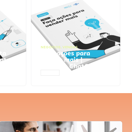
NEGÓCIOS
,
VENDAS
ta
Faça ações para
pts
vender mais |
Prompts ChatGPT
ACESSAR