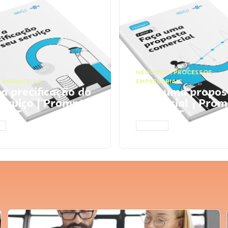
NEGÓCIOS
,
PROCESSOS
 FINANCEIRA
EMPRESARIAIS
 a precificação do
Faça uma propos
serviço | Prompts
comercial | Prom
tGPT
ChatGPT
AR
ACESSAR