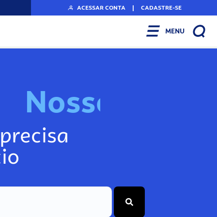
ACESSAR CONTA
|
CADASTRE-SE
MENU
N
o
s
s
o
s
A
r
n
f
precisa
io