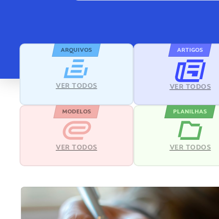
ARQUIVOS
ARTIGOS
VER TODOS
VER TODOS
MODELOS
PLANILHAS
VER TODOS
VER TODOS