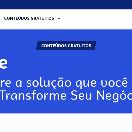
CONTEÚDOS GRATUITOS
CONTEÚDOS GRATUITOS
lore
re a solução que você 
 Transforme Seu Negóc