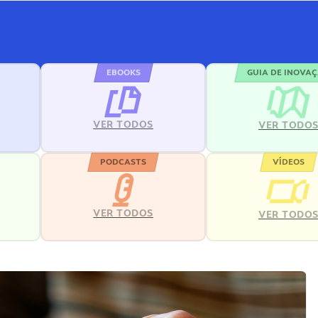
EBOOKS
GUIA DE INOVA
VER TODOS
VER TODO
PODCASTS
VÍDEOS
VER TODOS
VER TODO