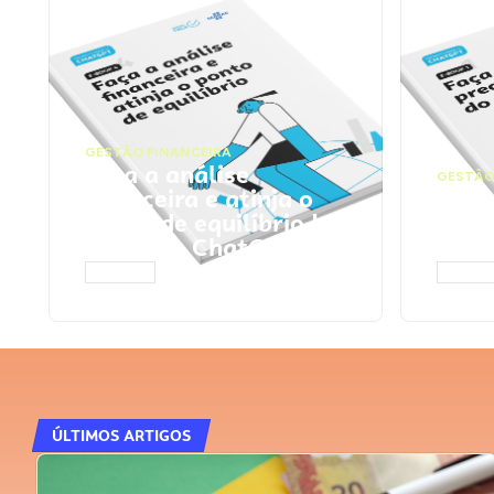
GESTÃO FINANCEIRA
Faça a análise
GESTÃO
financeira e atinja o
Faça
ponto de equilíbrio |
seu 
Prompts ChatGPT
Cha
ACESSAR
ACESS
ÚLTIMOS ARTIGOS