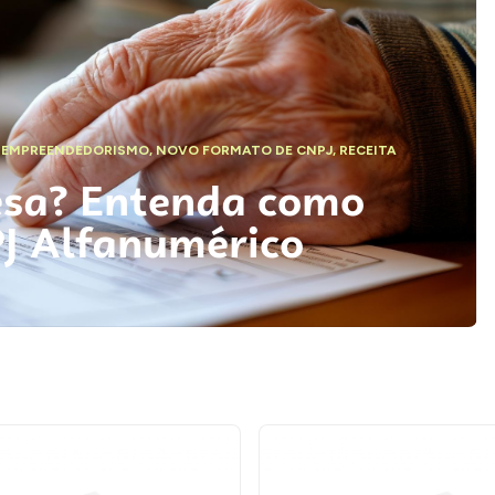
,
EMPREENDEDORISMO
,
NOVO FORMATO DE CNPJ
,
RECEITA
esa? Entenda como
PJ Alfanumérico