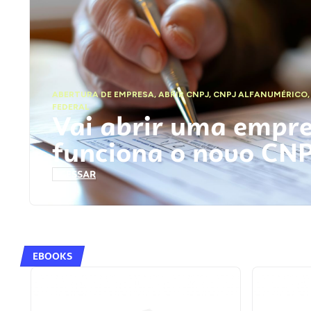
ABERTURA DE EMPRESA
,
ABRIR CNPJ
,
CNPJ ALFANUMÉRICO
FEDERAL
Vai abrir uma empr
funciona o novo CN
ACESSAR
EBOOKS